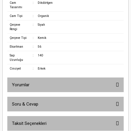
Cam
:
Dikdörtgen
Tasarımı
Cam Tipi
:
Organik
Çerçeve
:
Siyah
Rengi
Çerçeve Tipi
:
Kemik
Ekartman
:
56
Sap
:
140
Uzunluğu
Cinsiyet
:
Erkek
Yorumlar
Soru & Cevap
Bu ürüne ilk yorumu siz yapın!
Taksit Seçenekleri
Yorum Yaz
Ürün hakkında henüz soru sorulmamış.