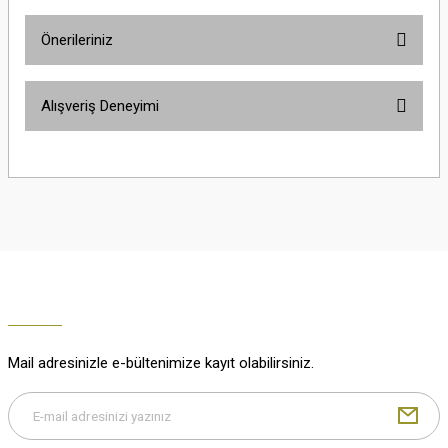
Önerileriniz
Soru Sor
Bu ürünün fiyat bilgisi, resim, ürün açıklamalarında ve diğer konularda
Alışveriş Deneyimi
yetersiz gördüğünüz noktaları öneri formunu kullanarak tarafımıza
iletebilirsiniz.
Görüş ve önerileriniz için teşekkür ederiz.
Çok güzel
M... K... | 02/01/2026
Ürün resmi kalitesiz, bozuk veya görüntülenemiyor.
Ürün açıklamasında eksik bilgiler bulunuyor.
Harika
Ürün bilgilerinde hatalar bulunuyor.
K... U... | 02/01/2026
Ürün fiyatı diğer sitelerden daha pahalı.
Bu ürüne benzer farklı alternatifler olmalı.
% 100 memnuniyet
Büşra Ziya | 29/12/2025
Mail adresinizle e-bültenimize kayıt olabilirsiniz.
% 100 özenli paketleme yaz
M... K... | 29/12/2025
Gönder