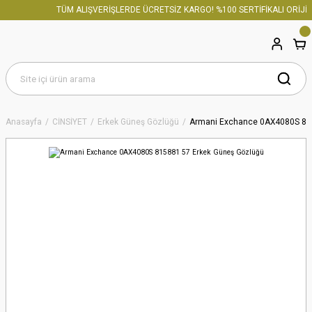
TÜM ALIŞVERİŞLERDE ÜCRETSİZ KARGO! %100 SERTİFİKALI ORİJİN
Anasayfa
CİNSİYET
Erkek Güneş Gözlüğü
Armani Exchance 0AX4080S 81