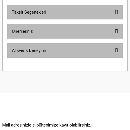
Taksit Seçenekleri
Yorum Yaz
Ürün hakkında henüz soru sorulmamış.
Önerileriniz
Soru Sor
Bu ürünün fiyat bilgisi, resim, ürün açıklamalarında ve diğer konularda
Alışveriş Deneyimi
yetersiz gördüğünüz noktaları öneri formunu kullanarak tarafımıza
iletebilirsiniz.
Görüş ve önerileriniz için teşekkür ederiz.
Çok güzel
M... K... | 02/01/2026
Ürün resmi kalitesiz, bozuk veya görüntülenemiyor.
Ürün açıklamasında eksik bilgiler bulunuyor.
Harika
Ürün bilgilerinde hatalar bulunuyor.
K... U... | 02/01/2026
Ürün fiyatı diğer sitelerden daha pahalı.
Bu ürüne benzer farklı alternatifler olmalı.
% 100 memnuniyet
Büşra Ziya | 29/12/2025
Mail adresinizle e-bültenimize kayıt olabilirsiniz.