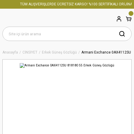
TÜM ALIŞVERİŞLERDE ÜCRETSİZ KARGO! %100 SERTİFİKALI ORİJİNAL 
Anasayfa
CİNSİYET
Erkek Güneş Gözlüğü
Armani Exchance 0AX4112SU 8