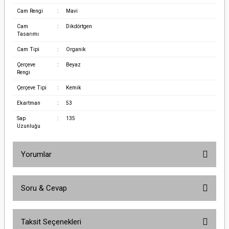
Cam Rengi
:
Mavi
Cam
:
Dikdörtgen
Tasarımı
Cam Tipi
:
Organik
Çerçeve
:
Beyaz
Rengi
Çerçeve Tipi
:
Kemik
Ekartman
:
53
Sap
:
135
Uzunluğu
Yorumlar
Soru & Cevap
Bu ürüne ilk yorumu siz yapın!
Taksit Seçenekleri
Yorum Yaz