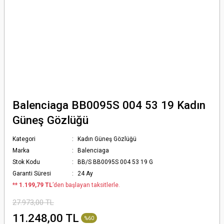
Balenciaga BB0095S 004 53 19 Kadın
Güneş Gözlüğü
Kategori
Kadın Güneş Gözlüğü
Marka
Balenciaga
Stok Kodu
BB/S BB0095S 004 53 19 G
Garanti Süresi
24 Ay
*
* 1.199,79 TL
’den başlayan taksitlerle.
27.973,00 TL
11.248,00 TL
%60