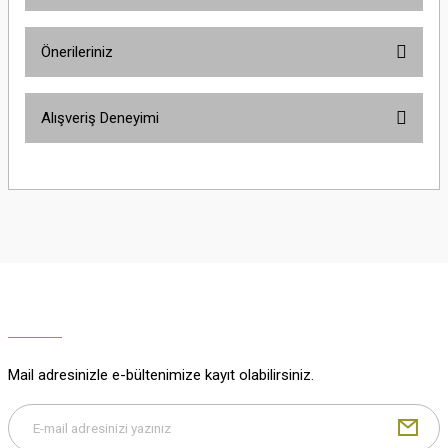
Ürün hakkında henüz soru sorulmamış.
Önerileriniz
Soru Sor
Bu ürünün fiyat bilgisi, resim, ürün açıklamalarında ve diğer konularda
Alışveriş Deneyimi
yetersiz gördüğünüz noktaları öneri formunu kullanarak tarafımıza
iletebilirsiniz.
Görüş ve önerileriniz için teşekkür ederiz.
Çok güzel
M... K... | 02/01/2026
Ürün resmi kalitesiz, bozuk veya görüntülenemiyor.
Ürün açıklamasında eksik bilgiler bulunuyor.
Harika
Ürün bilgilerinde hatalar bulunuyor.
K... U... | 02/01/2026
Ürün fiyatı diğer sitelerden daha pahalı.
Bu ürüne benzer farklı alternatifler olmalı.
% 100 memnuniyet
Büşra Ziya | 29/12/2025
Mail adresinizle e-bültenimize kayıt olabilirsiniz.
% 100 özenli paketleme yaz
M... K... | 29/12/2025