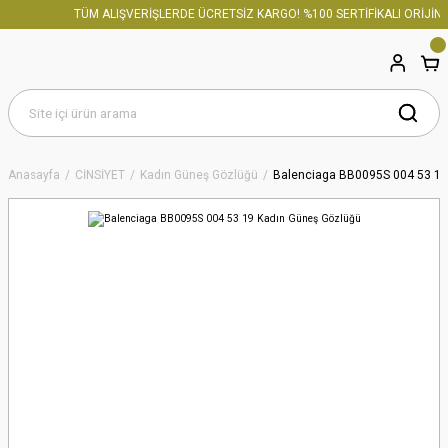
TÜM ALIŞVERİŞLERDE ÜCRETSİZ KARGO! %100 SERTİFİKALI ORİJİNAL
Anasayfa
CİNSİYET
Kadın Güneş Gözlüğü
Balenciaga BB0095S 004 53 19