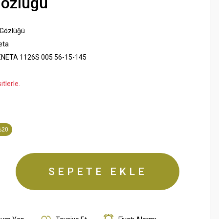
Gözlügü
 Gözlüğü
eta
NETA 1126S 005 56-15-145
tlerle.
%20
SEPETE EKLE