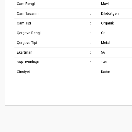
Cam Rengi
:
Mavi
Cam Tasarımı
:
Dikdörtgen
Cam Tipi
:
Organik
Çerçeve Rengi
:
Gri
Çerçeve Tipi
:
Metal
Ekartman
:
56
Sap Uzunluğu
:
145
Cinsiyet
:
Kadın
Bu ürünün fiyat bilgisi, resim, ürün açıklamalarında ve diğer konularda
Çok güzel
Görüş ve önerileriniz için teşekkür ederiz.
M... K... | 02/01/2026
Ürün resmi kalitesiz, bozuk veya görüntülenemiyor.
Harika
Ürün açıklamasında eksik bilgiler bulunuyor.