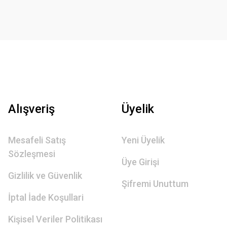
Alışveriş
Üyelik
Mesafeli Satış
Yeni Üyelik
Sözleşmesi
Üye Girişi
Gizlilik ve Güvenlik
Şifremi Unuttum
İptal İade Koşullari
Kişisel Veriler Politikası