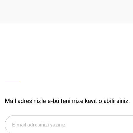
K... U... | 02/01/2026
Ürün bilgilerinde hatalar bulunuyor.
Ürün fiyatı diğer sitelerden daha pahalı.
% 100 memnuniyet
Bu ürüne benzer farklı alternatifler olmalı.
Büşra Ziya | 29/12/2025
% 100 özenli paketleme yaz
M... K... | 29/12/2025
S... M... | 29/12/2025
ÖZENLİ PAKETLEME HIZLI KARGO
K... A... | 29/12/2025
Mail adresinizle e-bültenimize kayıt olabilirsiniz.
Hızlı kargo özenli paketleme
S... M... | 29/12/2025