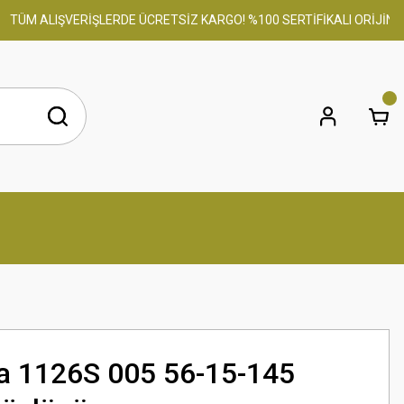
ÜM ALIŞVERİŞLERDE ÜCRETSİZ KARGO! %100 SERTİFİKALI ORİJİNAL Ü
a 1126S 005 56-15-145