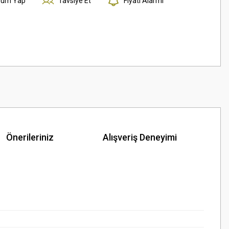
rum Yap
Tavsiye Et
Fiyatı Alarmı
Önerileriniz
Alışveriş Deneyimi