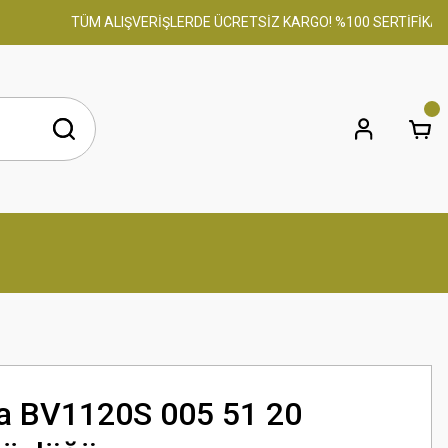
TÜM ALIŞVERİŞLERDE ÜCRETSİZ KARGO! %100 SERTİFİKALI ORİ
a BV1120S 005 51 20