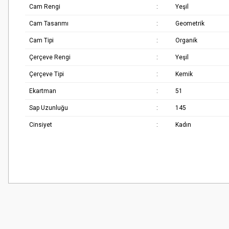
Cam Rengi
:
Yeşil
Cam Tasarımı
:
Geometrik
Cam Tipi
:
Organik
Çerçeve Rengi
:
Yeşil
Çerçeve Tipi
:
Kemik
Ekartman
:
51
Sap Uzunluğu
:
145
Cinsiyet
:
Kadın
Bu ürünün fiyat bilgisi, resim, ürün açıklamalarında ve diğer konularda
Çok güzel
Görüş ve önerileriniz için teşekkür ederiz.
M... K... | 02/01/2026
Ürün resmi kalitesiz, bozuk veya görüntülenemiyor.
Harika
Ürün açıklamasında eksik bilgiler bulunuyor.