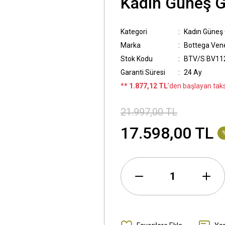
Kadın Güneş 
Kategori
Kadın Güneş
Marka
Bottega Ven
Stok Kodu
BTV/S BV112
Garanti Süresi
24 Ay
*
* 1.877,12 TL
’den başlayan taksi
21.997,00 TL
17.598,00 TL