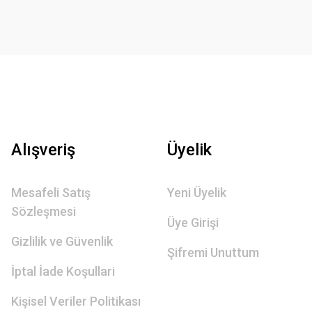
Alışveriş
Üyelik
Mesafeli Satış
Yeni Üyelik
Sözleşmesi
Üye Girişi
Gizlilik ve Güvenlik
Şifremi Unuttum
İptal İade Koşullari
Kişisel Veriler Politikası