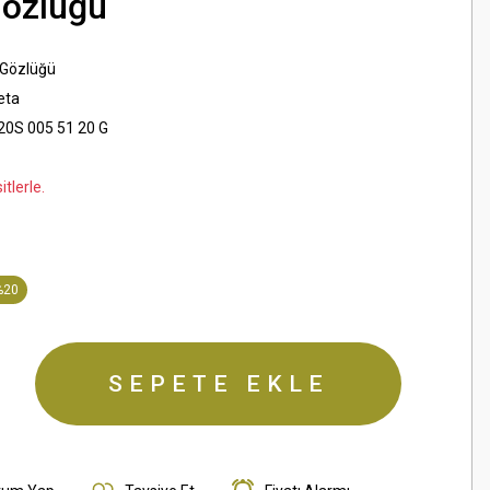
Gözlüğü
 Gözlüğü
eta
0S 005 51 20 G
tlerle.
%20
SEPETE EKLE