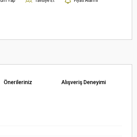
rum Yap
Tavsiye Et
Fiyatı Alarmı
Önerileriniz
Alışveriş Deneyimi