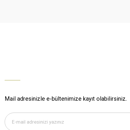
K... U... | 02/01/2026
Ürün bilgilerinde hatalar bulunuyor.
Ürün fiyatı diğer sitelerden daha pahalı.
% 100 memnuniyet
Bu ürüne benzer farklı alternatifler olmalı.
Büşra Ziya | 29/12/2025
% 100 özenli paketleme yaz
M... K... | 29/12/2025
S... M... | 29/12/2025
ÖZENLİ PAKETLEME HIZLI KARGO
K... A... | 29/12/2025
Mail adresinizle e-bültenimize kayıt olabilirsiniz.
Hızlı kargo özenli paketleme
S... M... | 29/12/2025