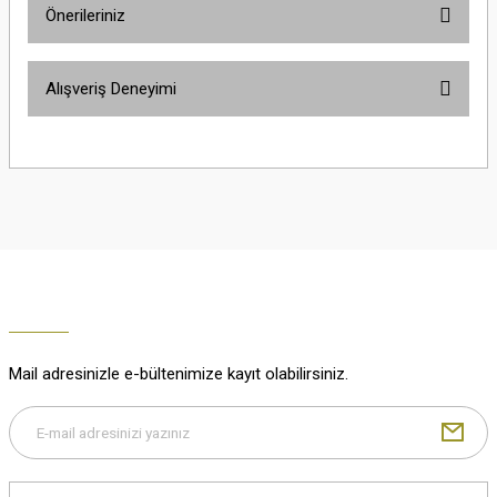
Önerileriniz
Soru Sor
Bu ürünün fiyat bilgisi, resim, ürün açıklamalarında ve diğer konularda
Alışveriş Deneyimi
yetersiz gördüğünüz noktaları öneri formunu kullanarak tarafımıza
iletebilirsiniz.
Görüş ve önerileriniz için teşekkür ederiz.
Çok güzel
M... K... | 02/01/2026
Ürün resmi kalitesiz, bozuk veya görüntülenemiyor.
Ürün açıklamasında eksik bilgiler bulunuyor.
Harika
Ürün bilgilerinde hatalar bulunuyor.
K... U... | 02/01/2026
Ürün fiyatı diğer sitelerden daha pahalı.
Bu ürüne benzer farklı alternatifler olmalı.
% 100 memnuniyet
Büşra Ziya | 29/12/2025
Mail adresinizle e-bültenimize kayıt olabilirsiniz.
% 100 özenli paketleme yaz
M... K... | 29/12/2025
Gönder