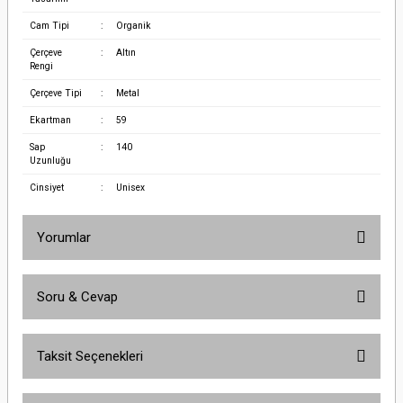
Cam Tipi
:
Organik
Çerçeve
:
Altın
Rengi
Çerçeve Tipi
:
Metal
Ekartman
:
59
Sap
:
140
Uzunluğu
Cinsiyet
:
Unisex
Yorumlar
Soru & Cevap
Bu ürüne ilk yorumu siz yapın!
Taksit Seçenekleri
Yorum Yaz
Ürün hakkında henüz soru sorulmamış.