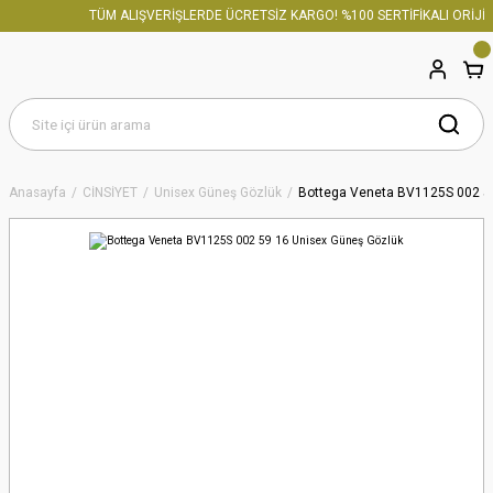
TÜM ALIŞVERİŞLERDE ÜCRETSİZ KARGO! %100 SERTİFİKALI ORİJİN
Anasayfa
CİNSİYET
Unisex Güneş Gözlük
Bottega Veneta BV1125S 002 5