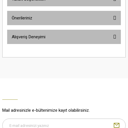
Yorum Yaz
Ürün hakkında henüz soru sorulmamış.
Önerileriniz
Soru Sor
Bu ürünün fiyat bilgisi, resim, ürün açıklamalarında ve diğer konularda
Alışveriş Deneyimi
yetersiz gördüğünüz noktaları öneri formunu kullanarak tarafımıza
iletebilirsiniz.
Görüş ve önerileriniz için teşekkür ederiz.
Çok güzel
M... K... | 02/01/2026
Ürün resmi kalitesiz, bozuk veya görüntülenemiyor.
Ürün açıklamasında eksik bilgiler bulunuyor.
Harika
Ürün bilgilerinde hatalar bulunuyor.
K... U... | 02/01/2026
Ürün fiyatı diğer sitelerden daha pahalı.
Bu ürüne benzer farklı alternatifler olmalı.
% 100 memnuniyet
Büşra Ziya | 29/12/2025
Mail adresinizle e-bültenimize kayıt olabilirsiniz.
% 100 özenli paketleme yaz
M... K... | 29/12/2025