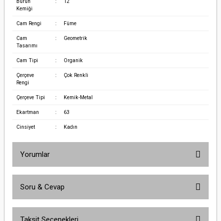
Burun
:
12
Kemiği
Cam Rengi
:
Füme
Cam
:
Geometrik
Tasarımı
Cam Tipi
:
Organik
Çerçeve
:
Çok Renkli
Rengi
Çerçeve Tipi
:
Kemik-Metal
Ekartman
:
63
Cinsiyet
:
Kadın
Yorumlar
Soru & Cevap
Bu ürüne ilk yorumu siz yapın!
Taksit Seçenekleri