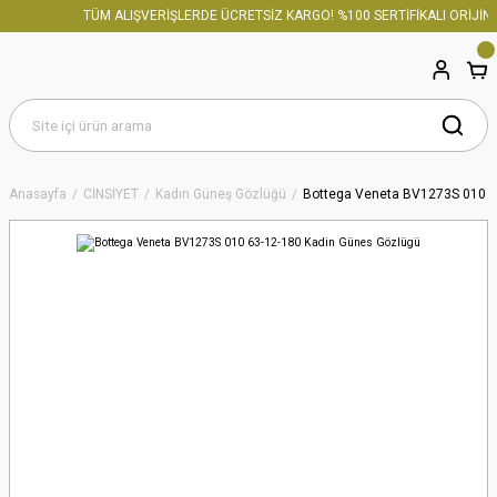
TÜM ALIŞVERİŞLERDE ÜCRETSİZ KARGO! %100 SERTİFİKALI ORİJİNA
Anasayfa
CİNSİYET
Kadın Güneş Gözlüğü
Bottega Veneta BV1273S 010 6