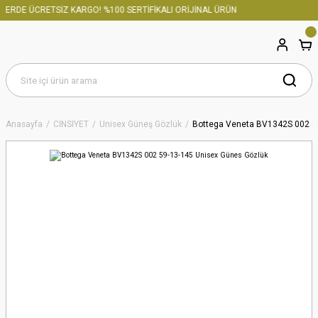
ERDE ÜCRETSİZ KARGO! %100 SERTİFİKALI ORİJİNAL ÜRÜN
Anasayfa
CİNSİYET
Unisex Güneş Gözlük
Bottega Veneta BV1342S 002 5