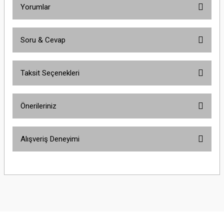
Yorumlar
Soru & Cevap
Bu ürüne ilk yorumu siz yapın!
Taksit Seçenekleri
Yorum Yaz
Ürün hakkında henüz soru sorulmamış.
Önerileriniz
Soru Sor
Bu ürünün fiyat bilgisi, resim, ürün açıklamalarında ve diğer konularda
Alışveriş Deneyimi
yetersiz gördüğünüz noktaları öneri formunu kullanarak tarafımıza
iletebilirsiniz.
Görüş ve önerileriniz için teşekkür ederiz.
Çok güzel
M... K... | 02/01/2026
Ürün resmi kalitesiz, bozuk veya görüntülenemiyor.
Ürün açıklamasında eksik bilgiler bulunuyor.
Harika
Ürün bilgilerinde hatalar bulunuyor.
K... U... | 02/01/2026