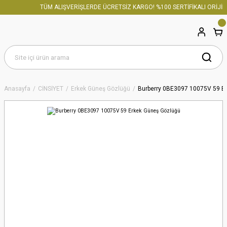
TÜM ALIŞVERİŞLERDE ÜCRETSİZ KARGO! %100 SERTİFİKALI ORİJİNA
Anasayfa
CİNSİYET
Erkek Güneş Gözlüğü
Burberry 0BE3097 10075V 59 E