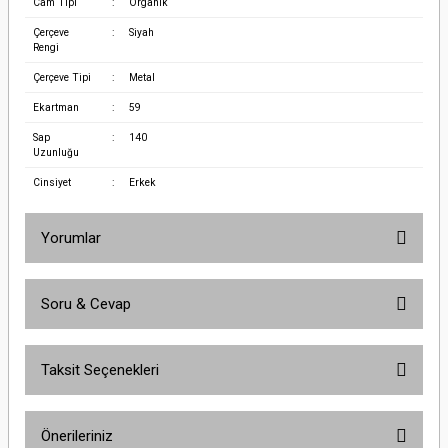
Cam Tipi
:
Organik
Çerçeve
:
Siyah
Rengi
Çerçeve Tipi
:
Metal
Ekartman
:
59
Sap
:
140
Uzunluğu
Cinsiyet
:
Erkek
Yorumlar
Soru & Cevap
Bu ürüne ilk yorumu siz yapın!
Taksit Seçenekleri
Yorum Yaz
Ürün hakkında henüz soru sorulmamış.
Önerileriniz
Soru Sor