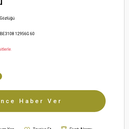
ü
 Gözlüğü
BE3108 12956G 60
tlerle.
ince Haber Ver