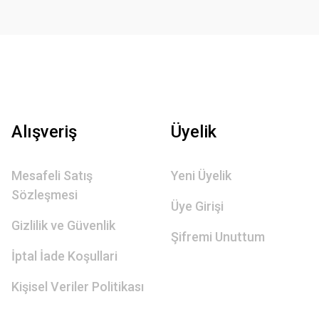
Alışveriş
Üyelik
Mesafeli Satış
Yeni Üyelik
Sözleşmesi
Üye Girişi
Gizlilik ve Güvenlik
Şifremi Unuttum
İptal İade Koşullari
Kişisel Veriler Politikası