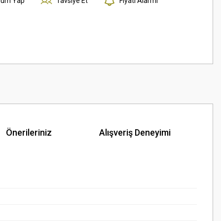
rum Yap
Tavsiye Et
Fiyatı Alarmı
Önerileriniz
Alışveriş Deneyimi