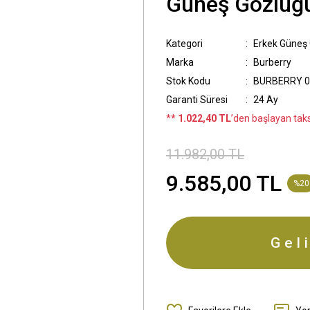
Güneş Gözlüğ
Kategori
Erkek Güneş
Marka
Burberry
Stok Kodu
BURBERRY 0
Garanti Süresi
24 Ay
*
* 1.022,40 TL
’den başlayan taksi
11.982,00 TL
9.585,00 TL
%20
Gel