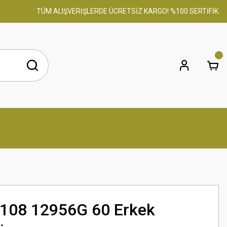
TÜM ALIŞVERİŞLERDE ÜCRETSİZ KARGO! %100 SERTİFİKALI ORİ
3108 12956G 60 Erkek