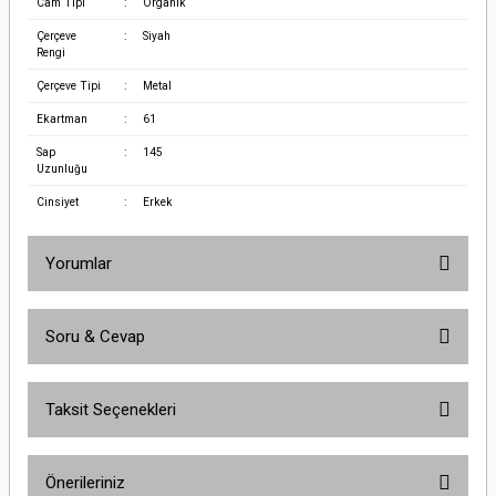
Cam Tipi
:
Organik
Çerçeve
:
Siyah
Rengi
Çerçeve Tipi
:
Metal
Ekartman
:
61
Sap
:
145
Uzunluğu
Cinsiyet
:
Erkek
Yorumlar
Soru & Cevap
Bu ürüne ilk yorumu siz yapın!
Taksit Seçenekleri
Yorum Yaz
Ürün hakkında henüz soru sorulmamış.
Önerileriniz
Soru Sor