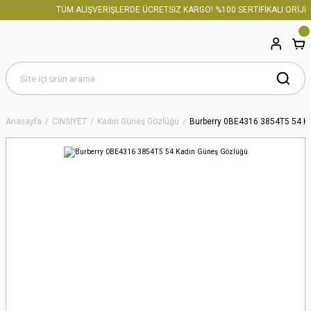
TÜM ALIŞVERİŞLERDE ÜCRETSİZ KARGO! %100 SERTİFİKALI ORİJİN
Anasayfa
CİNSİYET
Kadın Güneş Gözlüğü
Burberry 0BE4316 3854T5 54 K