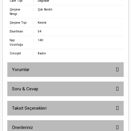
Cam Tipi
:
Degrade
Çerçeve
:
Çok Renkli
Rengi
Çerçeve Tipi
:
Kemik
Ekartman
:
54
Sap
:
140
Uzunluğu
Cinsiyet
:
Kadın
Yorumlar
Soru & Cevap
Bu ürüne ilk yorumu siz yapın!
Taksit Seçenekleri
Yorum Yaz
Ürün hakkında henüz soru sorulmamış.
Önerileriniz
Soru Sor