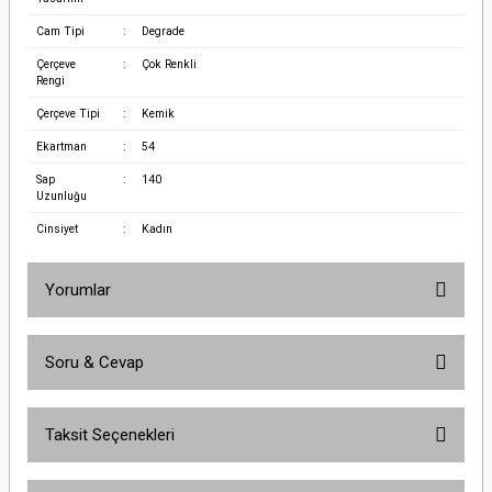
Cam Tipi
:
Degrade
Çerçeve
:
Çok Renkli
Rengi
Çerçeve Tipi
:
Kemik
Ekartman
:
54
Sap
:
140
Uzunluğu
Cinsiyet
:
Kadın
Yorumlar
Soru & Cevap
Bu ürüne ilk yorumu siz yapın!
Taksit Seçenekleri
Yorum Yaz
Ürün hakkında henüz soru sorulmamış.