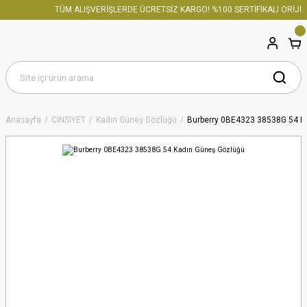
TÜM ALIŞVERİŞLERDE ÜCRETSİZ KARGO! %100 SERTİFİKALI ORİJİNA
Anasayfa
CİNSİYET
Kadın Güneş Gözlüğü
Burberry 0BE4323 38538G 54 K