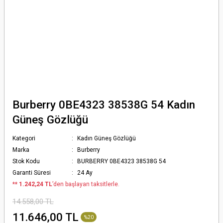
Burberry 0BE4323 38538G 54 Kadın
Güneş Gözlüğü
Kategori
Kadın Güneş Gözlüğü
Marka
Burberry
Stok Kodu
BURBERRY 0BE4323 38538G 54
Garanti Süresi
24 Ay
*
* 1.242,24 TL
’den başlayan taksitlerle.
14.558,00 TL
11.646,00 TL
%20