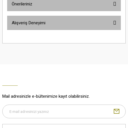
Önerileriniz
Soru Sor
Bu ürünün fiyat bilgisi, resim, ürün açıklamalarında ve diğer konularda
Alışveriş Deneyimi
yetersiz gördüğünüz noktaları öneri formunu kullanarak tarafımıza
iletebilirsiniz.
Görüş ve önerileriniz için teşekkür ederiz.
Çok güzel
M... K... | 02/01/2026
Ürün resmi kalitesiz, bozuk veya görüntülenemiyor.
Ürün açıklamasında eksik bilgiler bulunuyor.
Harika
Ürün bilgilerinde hatalar bulunuyor.
K... U... | 02/01/2026
Ürün fiyatı diğer sitelerden daha pahalı.
Bu ürüne benzer farklı alternatifler olmalı.
% 100 memnuniyet
Büşra Ziya | 29/12/2025
Mail adresinizle e-bültenimize kayıt olabilirsiniz.
% 100 özenli paketleme yaz
M... K... | 29/12/2025
Gönder