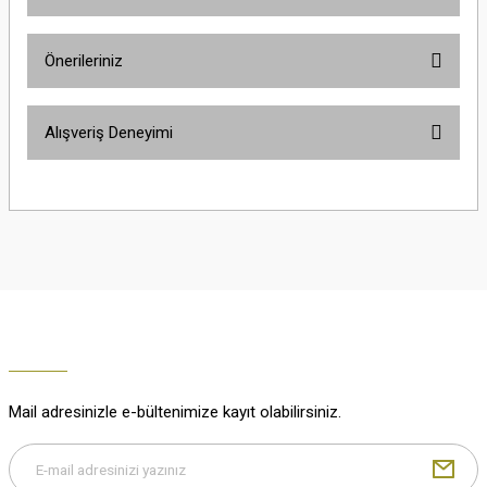
Ürün hakkında henüz soru sorulmamış.
Önerileriniz
Soru Sor
Bu ürünün fiyat bilgisi, resim, ürün açıklamalarında ve diğer konularda
Alışveriş Deneyimi
yetersiz gördüğünüz noktaları öneri formunu kullanarak tarafımıza
iletebilirsiniz.
Görüş ve önerileriniz için teşekkür ederiz.
Çok güzel
M... K... | 02/01/2026
Ürün resmi kalitesiz, bozuk veya görüntülenemiyor.
Ürün açıklamasında eksik bilgiler bulunuyor.
Harika
Ürün bilgilerinde hatalar bulunuyor.
K... U... | 02/01/2026
Ürün fiyatı diğer sitelerden daha pahalı.
Bu ürüne benzer farklı alternatifler olmalı.
% 100 memnuniyet
Büşra Ziya | 29/12/2025
Mail adresinizle e-bültenimize kayıt olabilirsiniz.
% 100 özenli paketleme yaz
M... K... | 29/12/2025