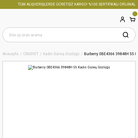
TÜM ALIŞVERİŞLERDE ÜCRETSİZ KARGO! %100 SERTİFİKALI ORİJİNAL Ü
Anasayfa
CİNSİYET
Kadın Güneş Gözlüğü
Burberry 0BE4366 39848H 55 K