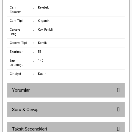
Cam
:
Kelebek
Tasarımı
Cam Tipi
:
Organik
Çerçeve
:
Çok Renkli
Rengi
Çerçeve Tipi
:
Kemik
Ekartman
:
55
Sap
:
140
Uzunluğu
Cinsiyet
:
Kadın
Yorumlar
Soru & Cevap
Bu ürüne ilk yorumu siz yapın!
Taksit Seçenekleri
Yorum Yaz