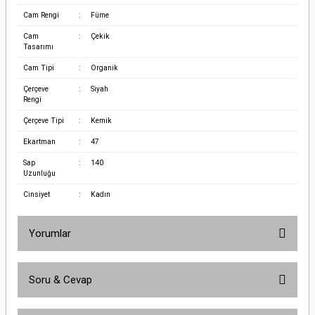
Cam Rengi
:
Füme
Cam
:
Çekik
Tasarımı
Cam Tipi
:
Organik
Çerçeve
:
Siyah
Rengi
Çerçeve Tipi
:
Kemik
Ekartman
:
47
Sap
:
140
Uzunluğu
Cinsiyet
:
Kadın
Yorumlar
Soru & Cevap
Bu ürüne ilk yorumu siz yapın!