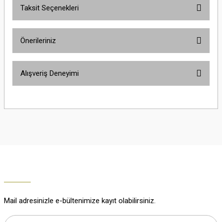
Taksit Seçenekleri
Yorum Yaz
Ürün hakkında henüz soru sorulmamış.
Önerileriniz
Soru Sor
Bu ürünün fiyat bilgisi, resim, ürün açıklamalarında ve diğer konularda
Alışveriş Deneyimi
yetersiz gördüğünüz noktaları öneri formunu kullanarak tarafımıza
iletebilirsiniz.
Görüş ve önerileriniz için teşekkür ederiz.
Çok güzel
M... K... | 02/01/2026
Ürün resmi kalitesiz, bozuk veya görüntülenemiyor.
Ürün açıklamasında eksik bilgiler bulunuyor.
Harika
Ürün bilgilerinde hatalar bulunuyor.
K... U... | 02/01/2026
Ürün fiyatı diğer sitelerden daha pahalı.
Bu ürüne benzer farklı alternatifler olmalı.
% 100 memnuniyet
Büşra Ziya | 29/12/2025
Mail adresinizle e-bültenimize kayıt olabilirsiniz.
% 100 özenli paketleme yaz