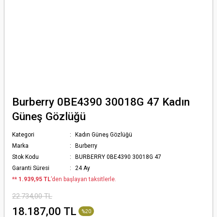
Burberry 0BE4390 30018G 47 Kadın
Güneş Gözlüğü
Kategori
Kadın Güneş Gözlüğü
Marka
Burberry
Stok Kodu
BURBERRY 0BE4390 30018G 47
Garanti Süresi
24 Ay
*
* 1.939,95 TL
’den başlayan taksitlerle.
22.734,00 TL
18.187,00 TL
%20