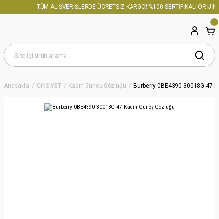
TÜM ALIŞVERİŞLERDE ÜCRETSİZ KARGO! %100 SERTİFİKALI ORİJİNA
Anasayfa
CİNSİYET
Kadın Güneş Gözlüğü
Burberry 0BE4390 30018G 47 K