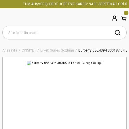
TÜM ALIŞVERİŞLERDE ÜCRETSİZ KARGO! %100 SERTİFİKALI ORİJİNA
Anasayfa
CİNSİYET
Erkek Güneş Gözlüğü
Burberry 0BE4394 300187 54 E