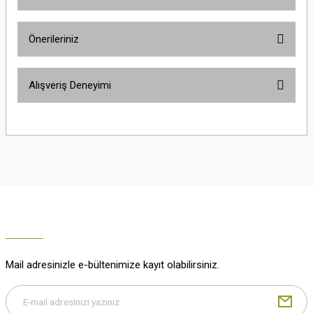
Ürün hakkında henüz soru sorulmamış.
Önerileriniz
Soru Sor
Bu ürünün fiyat bilgisi, resim, ürün açıklamalarında ve diğer konularda
Alışveriş Deneyimi
yetersiz gördüğünüz noktaları öneri formunu kullanarak tarafımıza
iletebilirsiniz.
Görüş ve önerileriniz için teşekkür ederiz.
Çok güzel
M... K... | 02/01/2026
Ürün resmi kalitesiz, bozuk veya görüntülenemiyor.
Ürün açıklamasında eksik bilgiler bulunuyor.
Harika
Ürün bilgilerinde hatalar bulunuyor.
K... U... | 02/01/2026
Ürün fiyatı diğer sitelerden daha pahalı.
Bu ürüne benzer farklı alternatifler olmalı.
% 100 memnuniyet
Büşra Ziya | 29/12/2025
Mail adresinizle e-bültenimize kayıt olabilirsiniz.
% 100 özenli paketleme yaz
M... K... | 29/12/2025