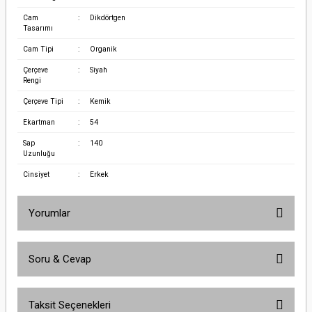
Cam
:
Dikdörtgen
Tasarımı
Cam Tipi
:
Organik
Çerçeve
:
Siyah
Rengi
Çerçeve Tipi
:
Kemik
Ekartman
:
54
Sap
:
140
Uzunluğu
Cinsiyet
:
Erkek
Yorumlar
Soru & Cevap
Bu ürüne ilk yorumu siz yapın!
Taksit Seçenekleri
Yorum Yaz