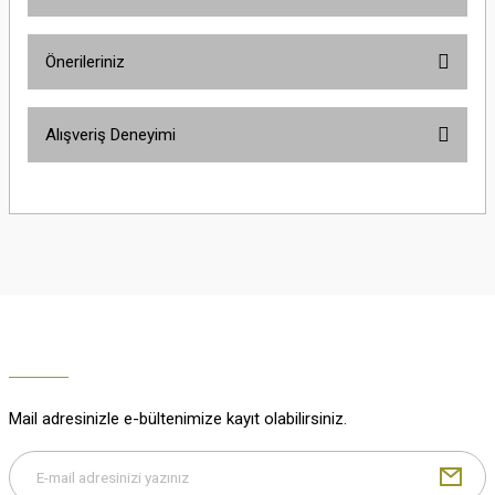
Ürün hakkında henüz soru sorulmamış.
Önerileriniz
Soru Sor
Bu ürünün fiyat bilgisi, resim, ürün açıklamalarında ve diğer konularda
Alışveriş Deneyimi
yetersiz gördüğünüz noktaları öneri formunu kullanarak tarafımıza
iletebilirsiniz.
Görüş ve önerileriniz için teşekkür ederiz.
Çok güzel
M... K... | 02/01/2026
Ürün resmi kalitesiz, bozuk veya görüntülenemiyor.
Ürün açıklamasında eksik bilgiler bulunuyor.
Harika
Ürün bilgilerinde hatalar bulunuyor.
K... U... | 02/01/2026
Ürün fiyatı diğer sitelerden daha pahalı.
Bu ürüne benzer farklı alternatifler olmalı.
% 100 memnuniyet
Büşra Ziya | 29/12/2025
Mail adresinizle e-bültenimize kayıt olabilirsiniz.
% 100 özenli paketleme yaz
M... K... | 29/12/2025