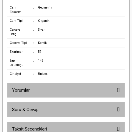
Cam
:
Geometrik
Tasarımı
Cam Tipi
:
Organik
Çerçeve
:
Siyah
Rengi
Çerçeve Tipi
:
Kemik
Ekartman
:
57
Sap
:
145
Uzunluğu
Cinsiyet
:
Unisex
Yorumlar
Soru & Cevap
Bu ürüne ilk yorumu siz yapın!
Taksit Seçenekleri
Yorum Yaz