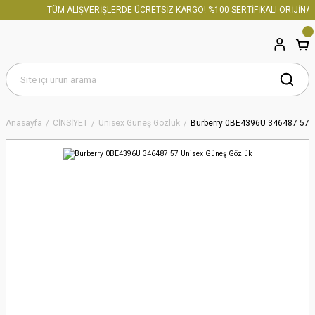
TÜM ALIŞVERİŞLERDE ÜCRETSİZ KARGO! %100 SERTİFİKALI ORİJİNAL 
Anasayfa
CİNSİYET
Unisex Güneş Gözlük
Burberry 0BE4396U 346487 57 