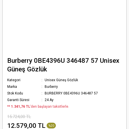
Burberry 0BE4396U 346487 57 Unisex
Güneş Gözlük
Kategori
Unisex Güneş Gözlük
Marka
Burberry
Stok Kodu
BURBERRY 0BE4396U 346487 57
Garanti Süresi
24 Ay
*
* 1.341,76 TL
’den başlayan taksitlerle.
15.724,00 TL
12.579,00 TL
%20