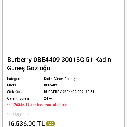
Burberry 0BE4409 30018G 51 Kadın
Güneş Gözlüğü
Kategori
Kadın Güneş Gözlüğü
Marka
Burberry
Stok Kodu
BURBERRY 0BE4409 30018G 51
Garanti Süresi
24 Ay
*
* 1.763,84 TL
’den başlayan taksitlerle.
20.669,00 TL
16.536,00 TL
%20