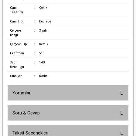
Cam
:
Çekik
Tasarımı
Cam Tipi
:
Degrade
Çerçeve
:
Siyah
Rengi
Çerçeve Tipi
:
Kemik
Ekartman
:
51
Sap
:
140
Uzunluğu
Cinsiyet
:
Kadın
Yorumlar
Soru & Cevap
Bu ürüne ilk yorumu siz yapın!
Taksit Seçenekleri
Yorum Yaz