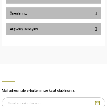
Ürün hakkında henüz soru sorulmamış.
Önerileriniz
Soru Sor
Bu ürünün fiyat bilgisi, resim, ürün açıklamalarında ve diğer konularda
Alışveriş Deneyimi
yetersiz gördüğünüz noktaları öneri formunu kullanarak tarafımıza
iletebilirsiniz.
Görüş ve önerileriniz için teşekkür ederiz.
Çok güzel
M... K... | 02/01/2026
Ürün resmi kalitesiz, bozuk veya görüntülenemiyor.
Ürün açıklamasında eksik bilgiler bulunuyor.
Harika
Ürün bilgilerinde hatalar bulunuyor.
K... U... | 02/01/2026
Ürün fiyatı diğer sitelerden daha pahalı.
Bu ürüne benzer farklı alternatifler olmalı.
% 100 memnuniyet
Büşra Ziya | 29/12/2025
Mail adresinizle e-bültenimize kayıt olabilirsiniz.
% 100 özenli paketleme yaz
M... K... | 29/12/2025