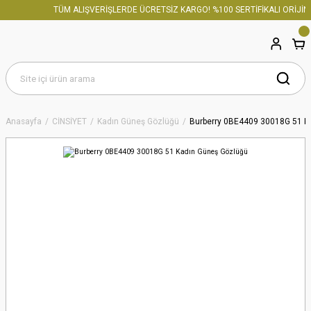
TÜM ALIŞVERİŞLERDE ÜCRETSİZ KARGO! %100 SERTİFİKALI ORİJİNA
Anasayfa
CİNSİYET
Kadın Güneş Gözlüğü
Burberry 0BE4409 30018G 51 K