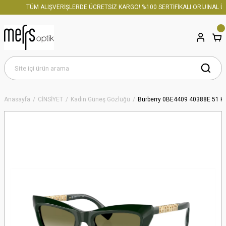
TÜM ALIŞVERİŞLERDE ÜCRETSİZ KARGO! %100 SERTİFİKALI ORİJİNAL ÜR
Anasayfa
CİNSİYET
Kadın Güneş Gözlüğü
Burberry 0BE4409 40388E 51 K