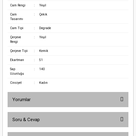
Cam Rengi
:
Yeşil
Cam
:
Çekik
Tasarımı
Cam Tipi
:
Degrade
Çerçeve
:
Yeşil
Rengi
Çerçeve Tipi
:
Kemik
Ekartman
:
51
Sap
:
140
Uzunluğu
Cinsiyet
:
Kadın
Yorumlar
Soru & Cevap
Bu ürüne ilk yorumu siz yapın!