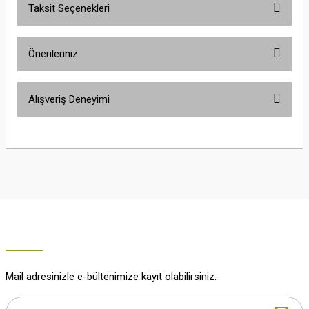
Taksit Seçenekleri
Yorum Yaz
Ürün hakkında henüz soru sorulmamış.
Önerileriniz
Soru Sor
Bu ürünün fiyat bilgisi, resim, ürün açıklamalarında ve diğer konularda
Alışveriş Deneyimi
yetersiz gördüğünüz noktaları öneri formunu kullanarak tarafımıza
iletebilirsiniz.
Görüş ve önerileriniz için teşekkür ederiz.
Çok güzel
M... K... | 02/01/2026
Ürün resmi kalitesiz, bozuk veya görüntülenemiyor.
Ürün açıklamasında eksik bilgiler bulunuyor.
Harika
Ürün bilgilerinde hatalar bulunuyor.
K... U... | 02/01/2026
Ürün fiyatı diğer sitelerden daha pahalı.
Bu ürüne benzer farklı alternatifler olmalı.
% 100 memnuniyet
Büşra Ziya | 29/12/2025
Mail adresinizle e-bültenimize kayıt olabilirsiniz.
% 100 özenli paketleme yaz