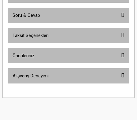
Soru & Cevap
Bu ürüne ilk yorumu siz yapın!
Taksit Seçenekleri
Yorum Yaz
Ürün hakkında henüz soru sorulmamış.
Önerileriniz
Soru Sor
Bu ürünün fiyat bilgisi, resim, ürün açıklamalarında ve diğer konularda
Alışveriş Deneyimi
yetersiz gördüğünüz noktaları öneri formunu kullanarak tarafımıza
iletebilirsiniz.
Görüş ve önerileriniz için teşekkür ederiz.
Çok güzel
M... K... | 02/01/2026
Ürün resmi kalitesiz, bozuk veya görüntülenemiyor.
Ürün açıklamasında eksik bilgiler bulunuyor.
Harika
Ürün bilgilerinde hatalar bulunuyor.
K... U... | 02/01/2026
Ürün fiyatı diğer sitelerden daha pahalı.