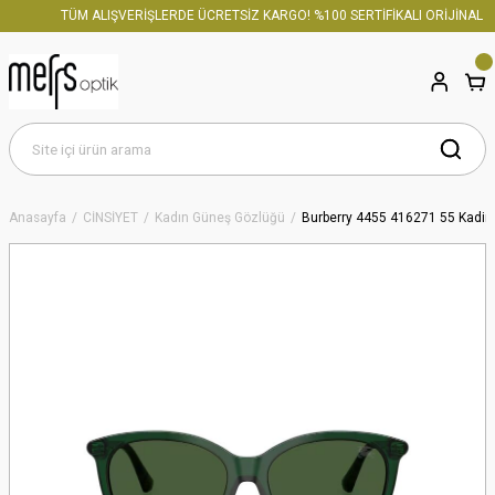
TÜM ALIŞVERİŞLERDE ÜCRETSİZ KARGO! %100 SERTİFİKALI ORİJİNAL Ü
Anasayfa
CİNSİYET
Kadın Güneş Gözlüğü
Burberry 4455 416271 55 Kadi