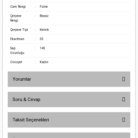
Cam Rengi
:
Füme
Çerçeve
:
Beyaz
Rengi
Çerçeve Tipi
:
Kemik
Ekartman
:
55
Sap
:
145
Uzunluğu
Cinsiyet
:
Kadın
Yorumlar
Soru & Cevap
Bu ürüne ilk yorumu siz yapın!
Taksit Seçenekleri
Yorum Yaz
Ürün hakkında henüz soru sorulmamış.