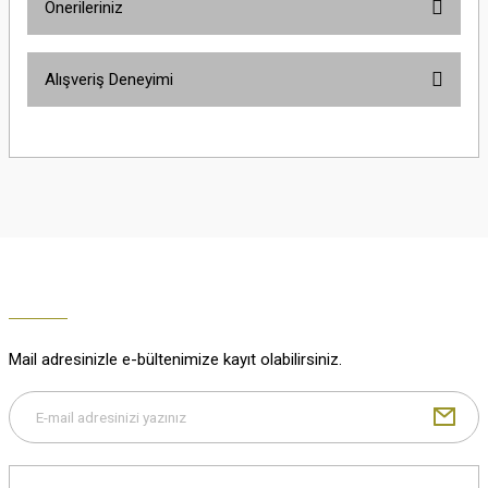
Önerileriniz
Soru Sor
Bu ürünün fiyat bilgisi, resim, ürün açıklamalarında ve diğer konularda
Alışveriş Deneyimi
yetersiz gördüğünüz noktaları öneri formunu kullanarak tarafımıza
iletebilirsiniz.
Görüş ve önerileriniz için teşekkür ederiz.
Çok güzel
M... K... | 02/01/2026
Ürün resmi kalitesiz, bozuk veya görüntülenemiyor.
Ürün açıklamasında eksik bilgiler bulunuyor.
Harika
Ürün bilgilerinde hatalar bulunuyor.
K... U... | 02/01/2026
Ürün fiyatı diğer sitelerden daha pahalı.
Bu ürüne benzer farklı alternatifler olmalı.
% 100 memnuniyet
Büşra Ziya | 29/12/2025
Mail adresinizle e-bültenimize kayıt olabilirsiniz.
% 100 özenli paketleme yaz
M... K... | 29/12/2025
Gönder