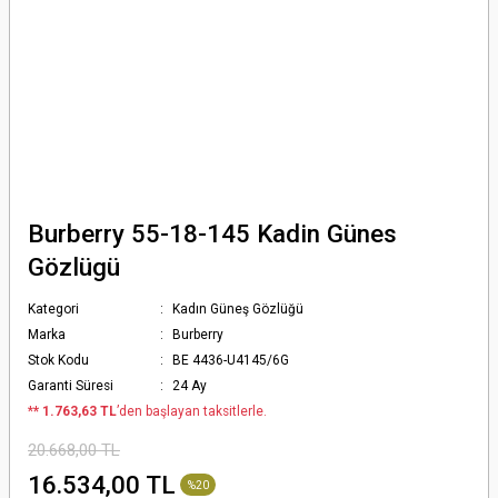
Burberry 55-18-145 Kadin Günes
Gözlügü
Kategori
Kadın Güneş Gözlüğü
Marka
Burberry
Stok Kodu
BE 4436-U4145/6G
Garanti Süresi
24 Ay
*
* 1.763,63 TL
’den başlayan taksitlerle.
20.668,00 TL
16.534,00 TL
%20