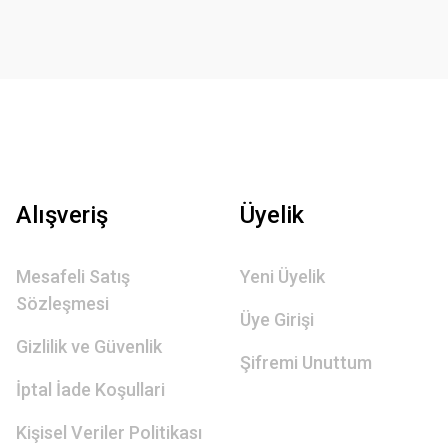
Alışveriş
Üyelik
Mesafeli Satış
Yeni Üyelik
Sözleşmesi
Üye Girişi
Gizlilik ve Güvenlik
Şifremi Unuttum
İptal İade Koşullari
Kişisel Veriler Politikası