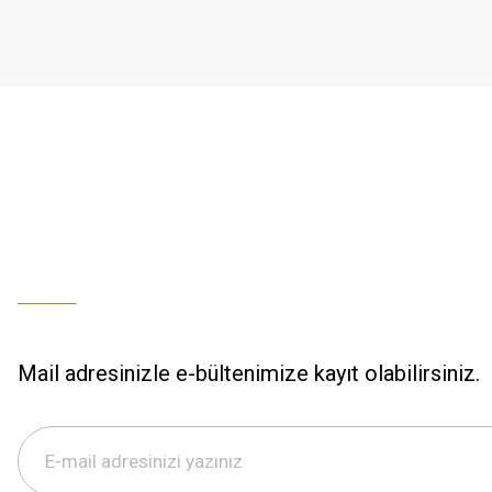
K... U... | 02/01/2026
Ürün bilgilerinde hatalar bulunuyor.
Ürün fiyatı diğer sitelerden daha pahalı.
% 100 memnuniyet
Bu ürüne benzer farklı alternatifler olmalı.
Büşra Ziya | 29/12/2025
% 100 özenli paketleme yaz
M... K... | 29/12/2025
S... M... | 29/12/2025
ÖZENLİ PAKETLEME HIZLI KARGO
K... A... | 29/12/2025
Mail adresinizle e-bültenimize kayıt olabilirsiniz.
Hızlı kargo özenli paketleme
S... M... | 29/12/2025