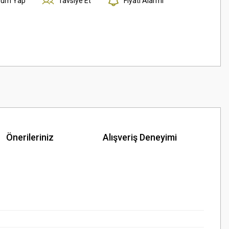
rum Yap
Tavsiye Et
Fiyatı Alarmı
Önerileriniz
Alışveriş Deneyimi