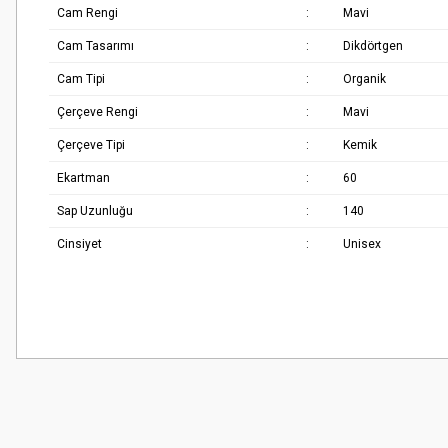
Cam Rengi
:
Mavi
Cam Tasarımı
:
Dikdörtgen
Cam Tipi
:
Organik
Çerçeve Rengi
:
Mavi
Çerçeve Tipi
:
Kemik
Ekartman
:
60
Sap Uzunluğu
:
140
Cinsiyet
:
Unisex
Bu ürünün fiyat bilgisi, resim, ürün açıklamalarında ve diğer konularda
Çok güzel
Görüş ve önerileriniz için teşekkür ederiz.
M... K... | 02/01/2026
Ürün resmi kalitesiz, bozuk veya görüntülenemiyor.
Harika
Ürün açıklamasında eksik bilgiler bulunuyor.