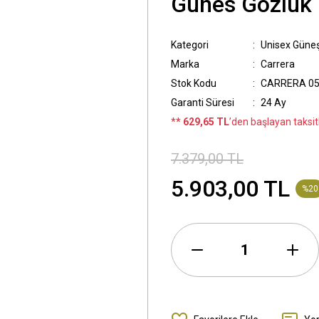
Günes Gözlük
Kategori
Unisex Güne
Marka
Carrera
Stok Kodu
CARRERA 05
Garanti Süresi
24 Ay
*
* 629,65 TL
’den başlayan taksitl
7.379,00 TL
5.903,00 TL
%20