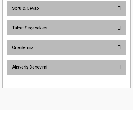
Soru & Cevap
Bu ürüne ilk yorumu siz yapın!
Taksit Seçenekleri
Yorum Yaz
Ürün hakkında henüz soru sorulmamış.
Önerileriniz
Soru Sor
Bu ürünün fiyat bilgisi, resim, ürün açıklamalarında ve diğer konularda
Alışveriş Deneyimi
yetersiz gördüğünüz noktaları öneri formunu kullanarak tarafımıza
iletebilirsiniz.
Görüş ve önerileriniz için teşekkür ederiz.
Çok güzel
M... K... | 02/01/2026
Ürün resmi kalitesiz, bozuk veya görüntülenemiyor.
Ürün açıklamasında eksik bilgiler bulunuyor.
Harika
Ürün bilgilerinde hatalar bulunuyor.
K... U... | 02/01/2026
Ürün fiyatı diğer sitelerden daha pahalı.
Bu ürüne benzer farklı alternatifler olmalı.
% 100 memnuniyet