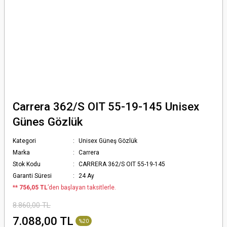
Carrera 362/S OIT 55-19-145 Unisex
Günes Gözlük
Kategori
Unisex Güneş Gözlük
Marka
Carrera
Stok Kodu
CARRERA 362/S OIT 55-19-145
Garanti Süresi
24 Ay
*
* 756,05 TL
’den başlayan taksitlerle.
8.860,00 TL
7.088,00 TL
%20