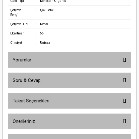
Cam Tipi
:
Mineral - Organik
Çerçeve
:
Çok Renkli
Rengi
Çerçeve Tipi
:
Metal
Ekartman
:
55
Cinsiyet
:
Unisex
Yorumlar
Soru & Cevap
Bu ürüne ilk yorumu siz yapın!
Taksit Seçenekleri
Yorum Yaz
Ürün hakkında henüz soru sorulmamış.
Önerileriniz
Soru Sor
Bu ürünün fiyat bilgisi, resim, ürün açıklamalarında ve diğer konularda