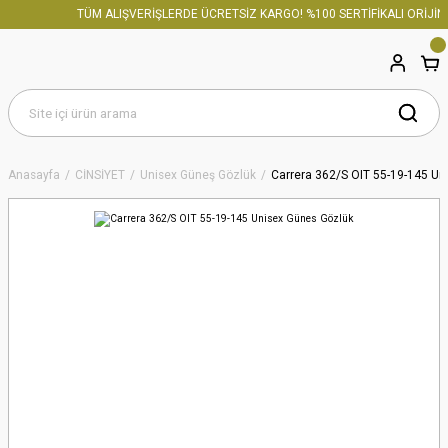
TÜM ALIŞVERİŞLERDE ÜCRETSİZ KARGO! %100 SERTİFİKALI ORİJİNA
Anasayfa
CİNSİYET
Unisex Güneş Gözlük
Carrera 362/S OIT 55-19-145 Un