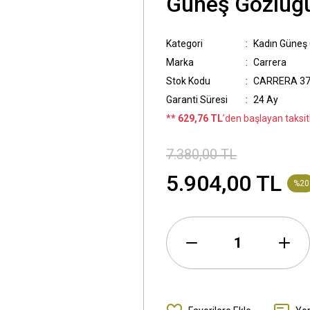
Güneş Gözlüğ
Kategori
Kadın Güneş
Marka
Carrera
Stok Kodu
CARRERA 37
Garanti Süresi
24 Ay
*
* 629,76 TL
’den başlayan taksitl
7.380,00 TL
5.904,00 TL
%20