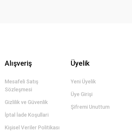
Alışveriş
Üyelik
Mesafeli Satış
Yeni Üyelik
Sözleşmesi
Üye Girişi
Gizlilik ve Güvenlik
Şifremi Unuttum
İptal İade Koşullari
Kişisel Veriler Politikası