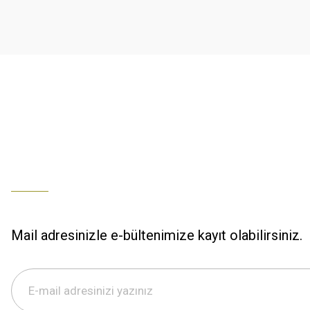
K... U... | 02/01/2026
Ürün bilgilerinde hatalar bulunuyor.
Ürün fiyatı diğer sitelerden daha pahalı.
% 100 memnuniyet
Bu ürüne benzer farklı alternatifler olmalı.
Büşra Ziya | 29/12/2025
% 100 özenli paketleme yaz
M... K... | 29/12/2025
S... M... | 29/12/2025
ÖZENLİ PAKETLEME HIZLI KARGO
K... A... | 29/12/2025
Mail adresinizle e-bültenimize kayıt olabilirsiniz.
Hızlı kargo özenli paketleme
S... M... | 29/12/2025