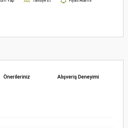
rum Yap
Tavsiye Et
Fiyatı Alarmı
Önerileriniz
Alışveriş Deneyimi