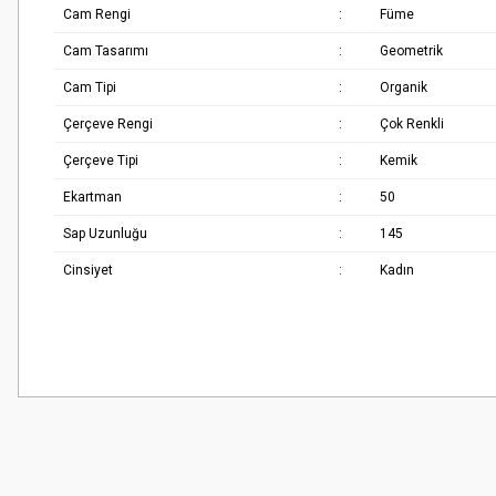
Cam Rengi
:
Füme
Cam Tasarımı
:
Geometrik
Cam Tipi
:
Organik
Çerçeve Rengi
:
Çok Renkli
Çerçeve Tipi
:
Kemik
Ekartman
:
50
Sap Uzunluğu
:
145
Cinsiyet
:
Kadın
Bu ürünün fiyat bilgisi, resim, ürün açıklamalarında ve diğer konularda
Çok güzel
Görüş ve önerileriniz için teşekkür ederiz.
M... K... | 02/01/2026
Ürün resmi kalitesiz, bozuk veya görüntülenemiyor.
Harika
Ürün açıklamasında eksik bilgiler bulunuyor.