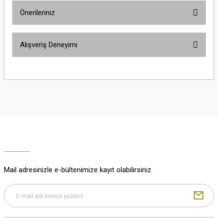
Önerileriniz
Soru Sor
Bu ürünün fiyat bilgisi, resim, ürün açıklamalarında ve diğer konularda
Alışveriş Deneyimi
yetersiz gördüğünüz noktaları öneri formunu kullanarak tarafımıza
iletebilirsiniz.
Görüş ve önerileriniz için teşekkür ederiz.
Çok güzel
M... K... | 02/01/2026
Ürün resmi kalitesiz, bozuk veya görüntülenemiyor.
Ürün açıklamasında eksik bilgiler bulunuyor.
Harika
Ürün bilgilerinde hatalar bulunuyor.
K... U... | 02/01/2026
Ürün fiyatı diğer sitelerden daha pahalı.
Bu ürüne benzer farklı alternatifler olmalı.
% 100 memnuniyet
Büşra Ziya | 29/12/2025
Mail adresinizle e-bültenimize kayıt olabilirsiniz.
% 100 özenli paketleme yaz
M... K... | 29/12/2025
Gönder