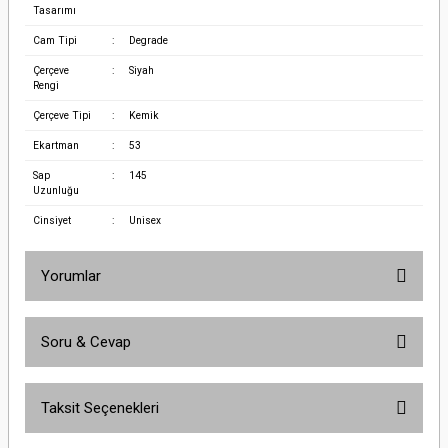
Tasarımı
Cam Tipi
:
Degrade
Çerçeve
:
Siyah
Rengi
Çerçeve Tipi
:
Kemik
Ekartman
:
53
Sap
:
145
Uzunluğu
Cinsiyet
:
Unisex
Yorumlar
Soru & Cevap
Bu ürüne ilk yorumu siz yapın!
Taksit Seçenekleri
Yorum Yaz
Ürün hakkında henüz soru sorulmamış.