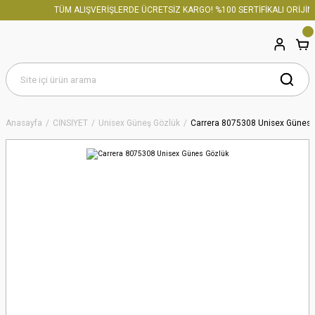
TÜM ALIŞVERİŞLERDE ÜCRETSİZ KARGO! %100 SERTİFİKALI ORİJİNA
Anasayfa
CİNSİYET
Unisex Güneş Gözlük
Carrera 8075308 Unisex Günes 