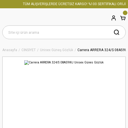
TÜM ALIŞVERİŞLERDE ÜCRETSİZ KARGO! %100 SERTİFİKALI ORİJİN
Anasayfa
CİNSİYET
Unisex Güneş Gözlük
Carrera ARRERA 324/S 08A59WJ