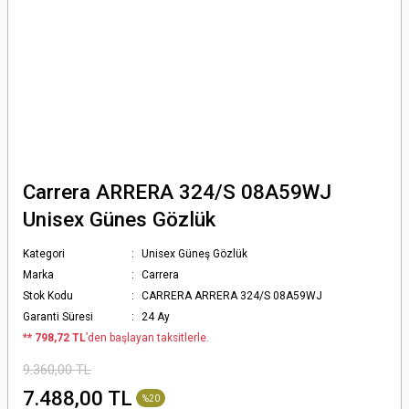
Carrera ARRERA 324/S 08A59WJ
Unisex Günes Gözlük
Kategori
Unisex Güneş Gözlük
Marka
Carrera
Stok Kodu
CARRERA ARRERA 324/S 08A59WJ
Garanti Süresi
24 Ay
*
* 798,72 TL
’den başlayan taksitlerle.
9.360,00 TL
7.488,00 TL
%20