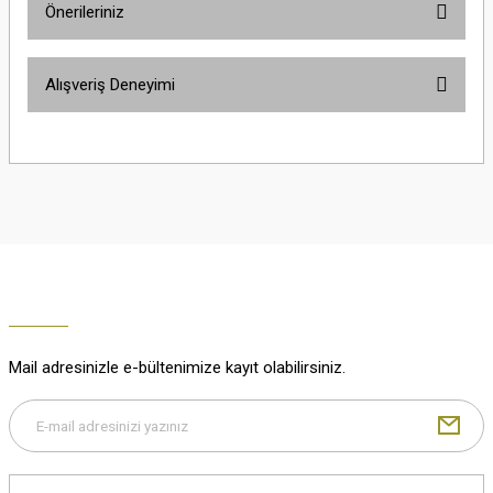
Önerileriniz
Soru Sor
Bu ürünün fiyat bilgisi, resim, ürün açıklamalarında ve diğer konularda
Alışveriş Deneyimi
yetersiz gördüğünüz noktaları öneri formunu kullanarak tarafımıza
iletebilirsiniz.
Görüş ve önerileriniz için teşekkür ederiz.
Çok güzel
M... K... | 02/01/2026
Ürün resmi kalitesiz, bozuk veya görüntülenemiyor.
Ürün açıklamasında eksik bilgiler bulunuyor.
Harika
Ürün bilgilerinde hatalar bulunuyor.
K... U... | 02/01/2026
Ürün fiyatı diğer sitelerden daha pahalı.
Bu ürüne benzer farklı alternatifler olmalı.
% 100 memnuniyet
Büşra Ziya | 29/12/2025
Mail adresinizle e-bültenimize kayıt olabilirsiniz.
% 100 özenli paketleme yaz
M... K... | 29/12/2025
Gönder