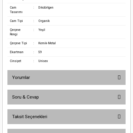
Cam
:
Dikdörtgen
Tasarımı
Cam Tipi
:
Organik
Çerçeve
:
Yeşil
Rengi
Çerçeve Tipi
:
Kemik-Metal
Ekartman
:
59
Cinsiyet
:
Unisex
Yorumlar
Soru & Cevap
Bu ürüne ilk yorumu siz yapın!
Taksit Seçenekleri
Yorum Yaz
Ürün hakkında henüz soru sorulmamış.