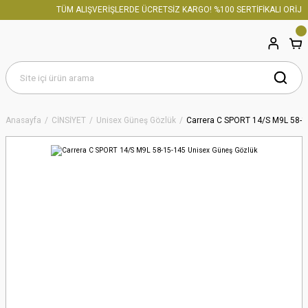
TÜM ALIŞVERİŞLERDE ÜCRETSİZ KARGO! %100 SERTİFİKALI ORİJİN
Anasayfa
CİNSİYET
Unisex Güneş Gözlük
Carrera C SPORT 14/S M9L 58-1