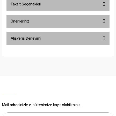
Taksit Seçenekleri
Yorum Yaz
Ürün hakkında henüz soru sorulmamış.
Önerileriniz
Soru Sor
Bu ürünün fiyat bilgisi, resim, ürün açıklamalarında ve diğer konularda
Alışveriş Deneyimi
yetersiz gördüğünüz noktaları öneri formunu kullanarak tarafımıza
iletebilirsiniz.
Görüş ve önerileriniz için teşekkür ederiz.
Çok güzel
M... K... | 02/01/2026
Ürün resmi kalitesiz, bozuk veya görüntülenemiyor.
Ürün açıklamasında eksik bilgiler bulunuyor.
Harika
Ürün bilgilerinde hatalar bulunuyor.
K... U... | 02/01/2026
Ürün fiyatı diğer sitelerden daha pahalı.
Bu ürüne benzer farklı alternatifler olmalı.
% 100 memnuniyet
Büşra Ziya | 29/12/2025
Mail adresinizle e-bültenimize kayıt olabilirsiniz.
% 100 özenli paketleme yaz