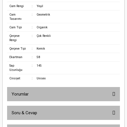
Cam Rengi
:
Yeşil
Cam
:
Geometrik
Tasarımı
Cam Tipi
:
Organik
Çerçeve
:
Çok Renkli
Rengi
Çerçeve Tipi
:
Kemik
Ekartman
:
58
Sap
:
145
Uzunluğu
Cinsiyet
:
Unisex
Yorumlar
Soru & Cevap
Bu ürüne ilk yorumu siz yapın!