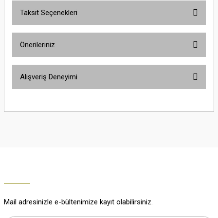
Taksit Seçenekleri
Yorum Yaz
Ürün hakkında henüz soru sorulmamış.
Önerileriniz
Soru Sor
Bu ürünün fiyat bilgisi, resim, ürün açıklamalarında ve diğer konularda
Alışveriş Deneyimi
yetersiz gördüğünüz noktaları öneri formunu kullanarak tarafımıza
iletebilirsiniz.
Görüş ve önerileriniz için teşekkür ederiz.
Çok güzel
M... K... | 02/01/2026
Ürün resmi kalitesiz, bozuk veya görüntülenemiyor.
Ürün açıklamasında eksik bilgiler bulunuyor.
Harika
Ürün bilgilerinde hatalar bulunuyor.
K... U... | 02/01/2026
Ürün fiyatı diğer sitelerden daha pahalı.
Bu ürüne benzer farklı alternatifler olmalı.
% 100 memnuniyet
Büşra Ziya | 29/12/2025
Mail adresinizle e-bültenimize kayıt olabilirsiniz.
% 100 özenli paketleme yaz