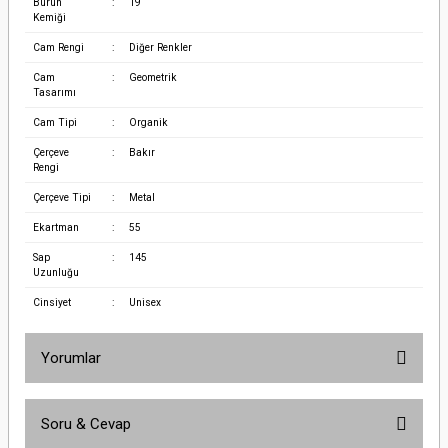
Burun
:
19
Kemiği
Cam Rengi
:
Diğer Renkler
Cam
:
Geometrik
Tasarımı
Cam Tipi
:
Organik
Çerçeve
:
Bakır
Rengi
Çerçeve Tipi
:
Metal
Ekartman
:
55
Sap
:
145
Uzunluğu
Cinsiyet
:
Unisex
Yorumlar
Soru & Cevap
Bu ürüne ilk yorumu siz yapın!