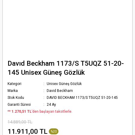
Davıd Beckham 1173/S T5UQZ 51-20-
145 Unisex Güneş Gözlük
Kategori
Unisex Güneş Gözlük
Marka
David Beckham
Stok Kodu
DAVID BECKHAM 1173/S T5UQZ 51-20-145
Garanti Süresi
24 Ay
*
* 1.270,51 TL
’den başlayan taksitlerle.
14.889,00 TL
11.911,00 TL
%20