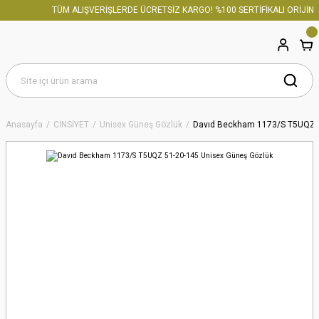
TÜM ALIŞVERİŞLERDE ÜCRETSİZ KARGO! %100 SERTİFİKALI ORİJİNAL
Anasayfa
CİNSİYET
Unisex Güneş Gözlük
Davıd Beckham 1173/S T5UQZ 5