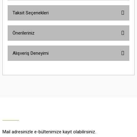
Taksit Seçenekleri
Yorum Yaz
Ürün hakkında henüz soru sorulmamış.
Önerileriniz
Soru Sor
Bu ürünün fiyat bilgisi, resim, ürün açıklamalarında ve diğer konularda
Alışveriş Deneyimi
yetersiz gördüğünüz noktaları öneri formunu kullanarak tarafımıza
iletebilirsiniz.
Görüş ve önerileriniz için teşekkür ederiz.
Çok güzel
M... K... | 02/01/2026
Ürün resmi kalitesiz, bozuk veya görüntülenemiyor.
Ürün açıklamasında eksik bilgiler bulunuyor.
Harika
Ürün bilgilerinde hatalar bulunuyor.
K... U... | 02/01/2026
Ürün fiyatı diğer sitelerden daha pahalı.
Bu ürüne benzer farklı alternatifler olmalı.
% 100 memnuniyet
Büşra Ziya | 29/12/2025
Mail adresinizle e-bültenimize kayıt olabilirsiniz.