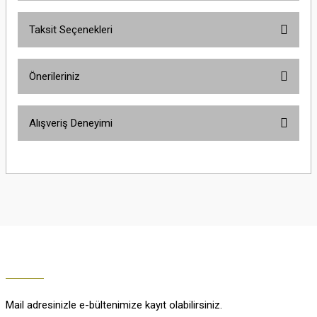
Taksit Seçenekleri
Yorum Yaz
Ürün hakkında henüz soru sorulmamış.
Önerileriniz
Soru Sor
Bu ürünün fiyat bilgisi, resim, ürün açıklamalarında ve diğer konularda
Alışveriş Deneyimi
yetersiz gördüğünüz noktaları öneri formunu kullanarak tarafımıza
iletebilirsiniz.
Görüş ve önerileriniz için teşekkür ederiz.
Çok güzel
M... K... | 02/01/2026
Ürün resmi kalitesiz, bozuk veya görüntülenemiyor.
Ürün açıklamasında eksik bilgiler bulunuyor.
Harika
Ürün bilgilerinde hatalar bulunuyor.
K... U... | 02/01/2026
Ürün fiyatı diğer sitelerden daha pahalı.
Bu ürüne benzer farklı alternatifler olmalı.
% 100 memnuniyet
Büşra Ziya | 29/12/2025
Mail adresinizle e-bültenimize kayıt olabilirsiniz.