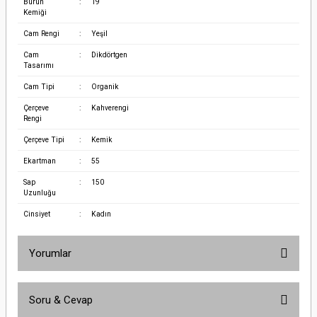
Burun
:
19
Kemiği
Cam Rengi
:
Yeşil
Cam
:
Dikdörtgen
Tasarımı
Cam Tipi
:
Organik
Çerçeve
:
Kahverengi
Rengi
Çerçeve Tipi
:
Kemik
Ekartman
:
55
Sap
:
150
Uzunluğu
Cinsiyet
:
Kadın
Yorumlar
Soru & Cevap
Bu ürüne ilk yorumu siz yapın!