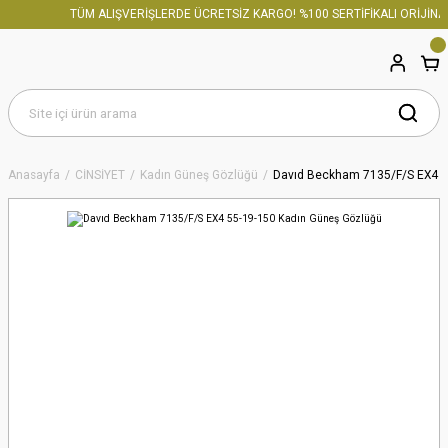
TÜM ALIŞVERİŞLERDE ÜCRETSİZ KARGO! %100 SERTİFİKALI ORİJİNAL
Anasayfa
CİNSİYET
Kadın Güneş Gözlüğü
Davıd Beckham 7135/F/S EX4 5