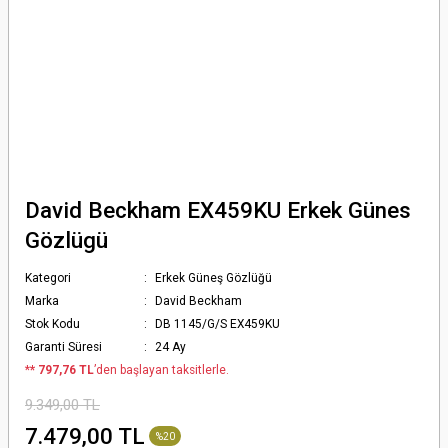
David Beckham EX459KU Erkek Günes
Gözlügü
Kategori
Erkek Güneş Gözlüğü
Marka
David Beckham
Stok Kodu
DB 1145/G/S EX459KU
Garanti Süresi
24 Ay
*
* 797,76 TL
’den başlayan taksitlerle.
9.349,00 TL
7.479,00 TL
%20