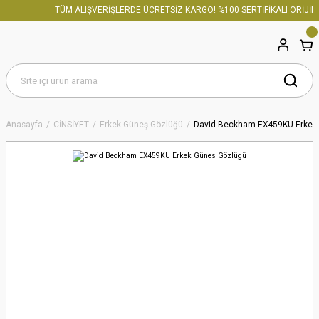
TÜM ALIŞVERİŞLERDE ÜCRETSİZ KARGO! %100 SERTİFİKALI ORİJİNA
Anasayfa
CİNSİYET
Erkek Güneş Gözlüğü
David Beckham EX459KU Erkek