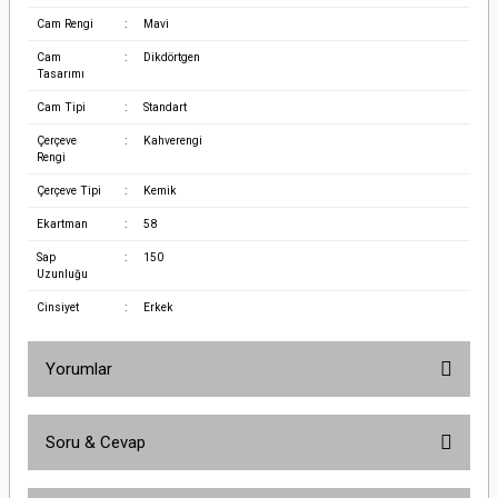
Cam Rengi
:
Mavi
Cam
:
Dikdörtgen
Tasarımı
Cam Tipi
:
Standart
Çerçeve
:
Kahverengi
Rengi
Çerçeve Tipi
:
Kemik
Ekartman
:
58
Sap
:
150
Uzunluğu
Cinsiyet
:
Erkek
Yorumlar
Soru & Cevap
Bu ürüne ilk yorumu siz yapın!