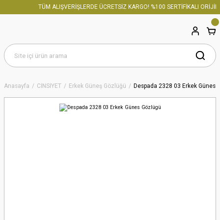
TÜM ALIŞVERİŞLERDE ÜCRETSİZ KARGO! %100 SERTİFİKALI ORİJİNA
Anasayfa
CİNSİYET
Erkek Güneş Gözlüğü
Despada 2328 03 Erkek Günes 