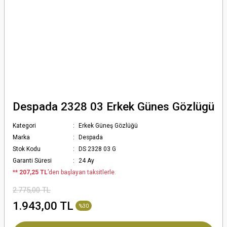
Despada 2328 03 Erkek Günes Gözlügü
Kategori
Erkek Güneş Gözlüğü
Marka
Despada
Stok Kodu
DS 2328 03 G
Garanti Süresi
24 Ay
*
* 207,25 TL
’den başlayan taksitlerle.
2.775,00 TL
1.943,00 TL
%30