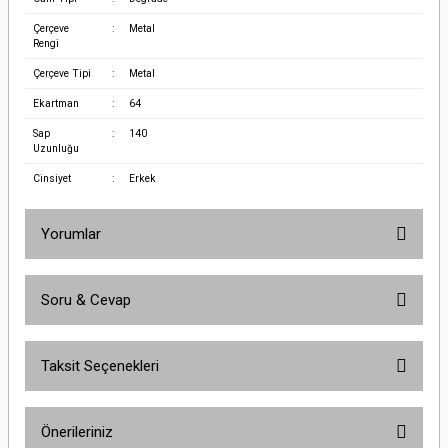
Çerçeve
:
Metal
Rengi
Çerçeve Tipi
:
Metal
Ekartman
:
64
Sap
:
140
Uzunluğu
Cinsiyet
:
Erkek
Yorumlar
Soru & Cevap
Bu ürüne ilk yorumu siz yapın!
Taksit Seçenekleri
Yorum Yaz
Ürün hakkında henüz soru sorulmamış.
Önerileriniz
Soru Sor