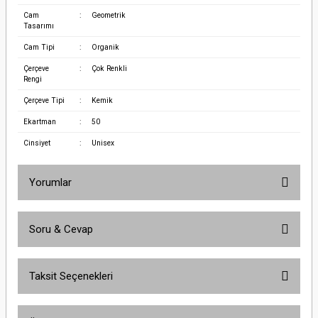
Cam
:
Geometrik
Tasarımı
Cam Tipi
:
Organik
Çerçeve
:
Çok Renkli
Rengi
Çerçeve Tipi
:
Kemik
Ekartman
:
50
Cinsiyet
:
Unisex
Yorumlar
Soru & Cevap
Bu ürüne ilk yorumu siz yapın!
Taksit Seçenekleri
Yorum Yaz
Ürün hakkında henüz soru sorulmamış.