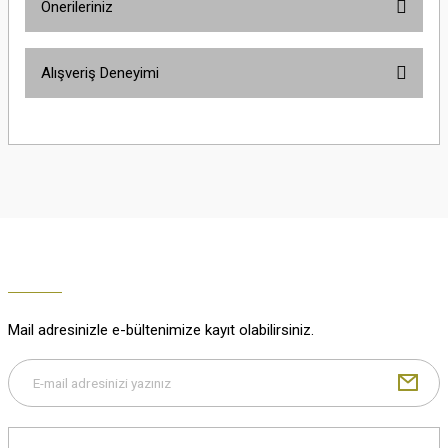
Önerileriniz
Soru Sor
Bu ürünün fiyat bilgisi, resim, ürün açıklamalarında ve diğer konularda
Alışveriş Deneyimi
yetersiz gördüğünüz noktaları öneri formunu kullanarak tarafımıza
iletebilirsiniz.
Görüş ve önerileriniz için teşekkür ederiz.
Çok güzel
M... K... | 02/01/2026
Ürün resmi kalitesiz, bozuk veya görüntülenemiyor.
Ürün açıklamasında eksik bilgiler bulunuyor.
Harika
Ürün bilgilerinde hatalar bulunuyor.
K... U... | 02/01/2026
Ürün fiyatı diğer sitelerden daha pahalı.
Bu ürüne benzer farklı alternatifler olmalı.
% 100 memnuniyet
Büşra Ziya | 29/12/2025
Mail adresinizle e-bültenimize kayıt olabilirsiniz.
% 100 özenli paketleme yaz
M... K... | 29/12/2025
Gönder