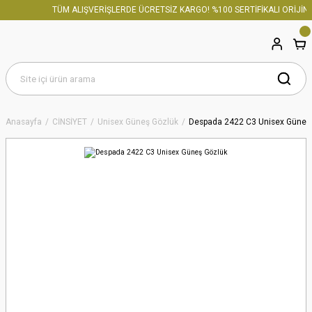
TÜM ALIŞVERİŞLERDE ÜCRETSİZ KARGO! %100 SERTİFİKALI ORİJİNA
Anasayfa
CİNSİYET
Unisex Güneş Gözlük
Despada 2422 C3 Unisex Güneş