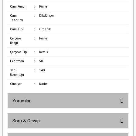
Cam Rengi
:
Füme
Cam
:
Dikdörtgen
Tasarımı
Cam Tipi
:
Organik
Çerçeve
:
Füme
Rengi
Çerçeve Tipi
:
Kemik
Ekartman
:
50
Sap
:
140
Uzunluğu
Cinsiyet
:
Kadın
Yorumlar
Soru & Cevap
Bu ürüne ilk yorumu siz yapın!