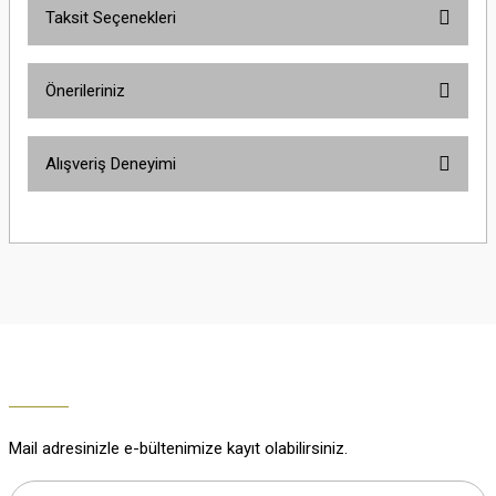
Taksit Seçenekleri
Yorum Yaz
Ürün hakkında henüz soru sorulmamış.
Önerileriniz
Soru Sor
Bu ürünün fiyat bilgisi, resim, ürün açıklamalarında ve diğer konularda
Alışveriş Deneyimi
yetersiz gördüğünüz noktaları öneri formunu kullanarak tarafımıza
iletebilirsiniz.
Görüş ve önerileriniz için teşekkür ederiz.
Çok güzel
M... K... | 02/01/2026
Ürün resmi kalitesiz, bozuk veya görüntülenemiyor.
Ürün açıklamasında eksik bilgiler bulunuyor.
Harika
Ürün bilgilerinde hatalar bulunuyor.
K... U... | 02/01/2026
Ürün fiyatı diğer sitelerden daha pahalı.
Bu ürüne benzer farklı alternatifler olmalı.
% 100 memnuniyet
Büşra Ziya | 29/12/2025
Mail adresinizle e-bültenimize kayıt olabilirsiniz.
% 100 özenli paketleme yaz