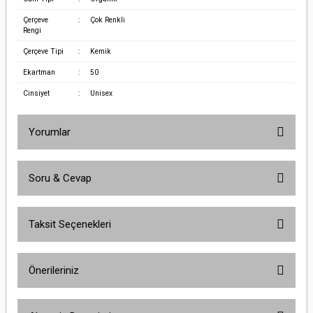
Çerçeve
:
Çok Renkli
Rengi
Çerçeve Tipi
:
Kemik
Ekartman
:
50
Cinsiyet
:
Unisex
Yorumlar
Soru & Cevap
Bu ürüne ilk yorumu siz yapın!
Taksit Seçenekleri
Yorum Yaz
Ürün hakkında henüz soru sorulmamış.
Önerileriniz
Soru Sor
Bu ürünün fiyat bilgisi, resim, ürün açıklamalarında ve diğer konularda