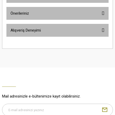
Ürün hakkında henüz soru sorulmamış.
Önerileriniz
Soru Sor
Bu ürünün fiyat bilgisi, resim, ürün açıklamalarında ve diğer konularda
Alışveriş Deneyimi
yetersiz gördüğünüz noktaları öneri formunu kullanarak tarafımıza
iletebilirsiniz.
Görüş ve önerileriniz için teşekkür ederiz.
Çok güzel
M... K... | 02/01/2026
Ürün resmi kalitesiz, bozuk veya görüntülenemiyor.
Ürün açıklamasında eksik bilgiler bulunuyor.
Harika
Ürün bilgilerinde hatalar bulunuyor.
K... U... | 02/01/2026
Ürün fiyatı diğer sitelerden daha pahalı.
Bu ürüne benzer farklı alternatifler olmalı.
% 100 memnuniyet
Büşra Ziya | 29/12/2025
Mail adresinizle e-bültenimize kayıt olabilirsiniz.
% 100 özenli paketleme yaz
M... K... | 29/12/2025