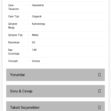
Cam
:
Geometrik
Tasarımı
Cam Tipi
:
Organik
Çerçeve
:
Kahverengi
Rengi
Çerçeve Tipi
:
Metal
Ekartman
:
50
Sap
:
140
Uzunluğu
Cinsiyet
:
Unisex
Yorumlar
Soru & Cevap
Bu ürüne ilk yorumu siz yapın!
Taksit Seçenekleri
Yorum Yaz