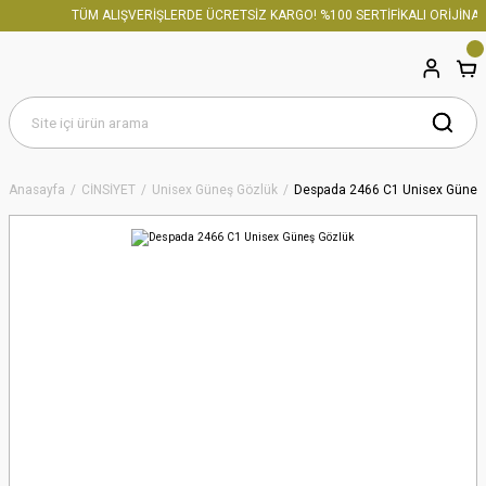
TÜM ALIŞVERİŞLERDE ÜCRETSİZ KARGO! %100 SERTİFİKALI ORİJİNAL 
Anasayfa
CİNSİYET
Unisex Güneş Gözlük
Despada 2466 C1 Unisex Güneş