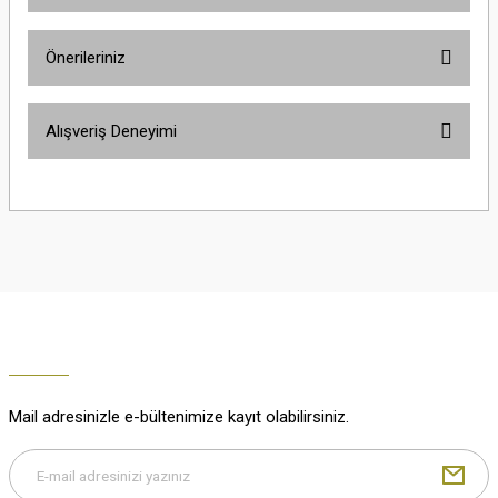
Ürün hakkında henüz soru sorulmamış.
Önerileriniz
Soru Sor
Bu ürünün fiyat bilgisi, resim, ürün açıklamalarında ve diğer konularda
Alışveriş Deneyimi
yetersiz gördüğünüz noktaları öneri formunu kullanarak tarafımıza
iletebilirsiniz.
Görüş ve önerileriniz için teşekkür ederiz.
Çok güzel
M... K... | 02/01/2026
Ürün resmi kalitesiz, bozuk veya görüntülenemiyor.
Ürün açıklamasında eksik bilgiler bulunuyor.
Harika
Ürün bilgilerinde hatalar bulunuyor.
K... U... | 02/01/2026
Ürün fiyatı diğer sitelerden daha pahalı.
Bu ürüne benzer farklı alternatifler olmalı.
% 100 memnuniyet
Büşra Ziya | 29/12/2025
Mail adresinizle e-bültenimize kayıt olabilirsiniz.
% 100 özenli paketleme yaz
M... K... | 29/12/2025