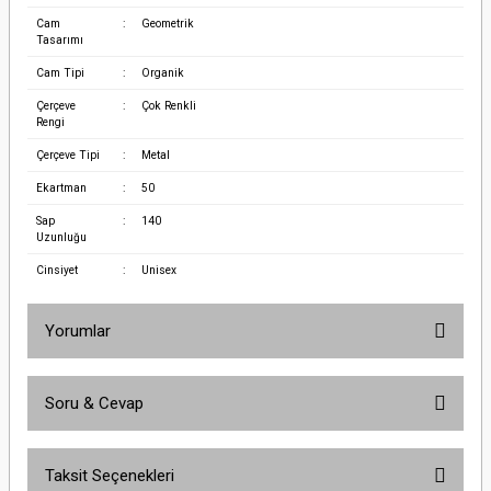
Cam
:
Geometrik
Tasarımı
Cam Tipi
:
Organik
Çerçeve
:
Çok Renkli
Rengi
Çerçeve Tipi
:
Metal
Ekartman
:
50
Sap
:
140
Uzunluğu
Cinsiyet
:
Unisex
Yorumlar
Soru & Cevap
Bu ürüne ilk yorumu siz yapın!
Taksit Seçenekleri
Yorum Yaz