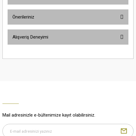
Ürün hakkında henüz soru sorulmamış.
Önerileriniz
Soru Sor
Bu ürünün fiyat bilgisi, resim, ürün açıklamalarında ve diğer konularda
Alışveriş Deneyimi
yetersiz gördüğünüz noktaları öneri formunu kullanarak tarafımıza
iletebilirsiniz.
Görüş ve önerileriniz için teşekkür ederiz.
Çok güzel
M... K... | 02/01/2026
Ürün resmi kalitesiz, bozuk veya görüntülenemiyor.
Ürün açıklamasında eksik bilgiler bulunuyor.
Harika
Ürün bilgilerinde hatalar bulunuyor.
K... U... | 02/01/2026
Ürün fiyatı diğer sitelerden daha pahalı.
Bu ürüne benzer farklı alternatifler olmalı.
% 100 memnuniyet
Büşra Ziya | 29/12/2025
Mail adresinizle e-bültenimize kayıt olabilirsiniz.
% 100 özenli paketleme yaz
M... K... | 29/12/2025