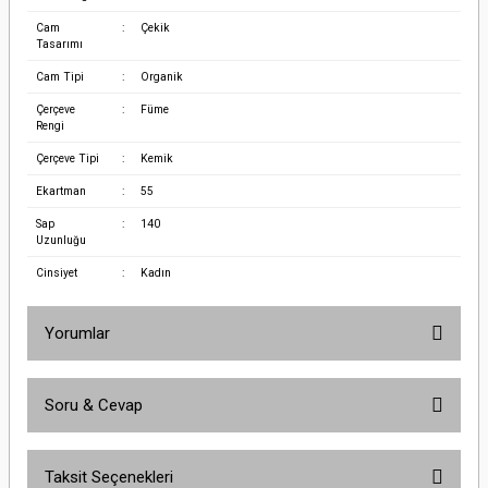
Cam
:
Çekik
Tasarımı
Cam Tipi
:
Organik
Çerçeve
:
Füme
Rengi
Çerçeve Tipi
:
Kemik
Ekartman
:
55
Sap
:
140
Uzunluğu
Cinsiyet
:
Kadın
Yorumlar
Soru & Cevap
Bu ürüne ilk yorumu siz yapın!
Taksit Seçenekleri
Yorum Yaz