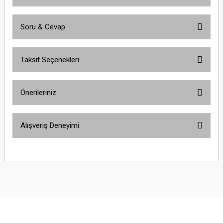
Soru & Cevap
Bu ürüne ilk yorumu siz yapın!
Taksit Seçenekleri
Yorum Yaz
Ürün hakkında henüz soru sorulmamış.
Önerileriniz
Soru Sor
Bu ürünün fiyat bilgisi, resim, ürün açıklamalarında ve diğer konularda
Alışveriş Deneyimi
yetersiz gördüğünüz noktaları öneri formunu kullanarak tarafımıza
iletebilirsiniz.
Görüş ve önerileriniz için teşekkür ederiz.
Çok güzel
M... K... | 02/01/2026
Ürün resmi kalitesiz, bozuk veya görüntülenemiyor.
Ürün açıklamasında eksik bilgiler bulunuyor.
Harika
Ürün bilgilerinde hatalar bulunuyor.
K... U... | 02/01/2026
Ürün fiyatı diğer sitelerden daha pahalı.