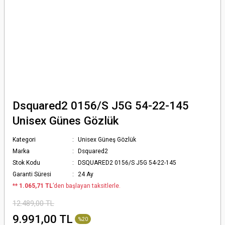
Dsquared2 0156/S J5G 54-22-145
Unisex Günes Gözlük
Kategori
Unisex Güneş Gözlük
Marka
Dsquared2
Stok Kodu
DSQUARED2 0156/S J5G 54-22-145
Garanti Süresi
24 Ay
*
* 1.065,71 TL
’den başlayan taksitlerle.
12.489,00 TL
9.991,00 TL
%20