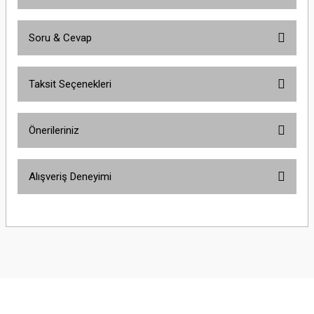
Soru & Cevap
Bu ürüne ilk yorumu siz yapın!
Taksit Seçenekleri
Yorum Yaz
Ürün hakkında henüz soru sorulmamış.
Önerileriniz
Soru Sor
Bu ürünün fiyat bilgisi, resim, ürün açıklamalarında ve diğer konularda
Alışveriş Deneyimi
yetersiz gördüğünüz noktaları öneri formunu kullanarak tarafımıza
iletebilirsiniz.
Görüş ve önerileriniz için teşekkür ederiz.
Çok güzel
M... K... | 02/01/2026
Ürün resmi kalitesiz, bozuk veya görüntülenemiyor.
Ürün açıklamasında eksik bilgiler bulunuyor.
Harika
Ürün bilgilerinde hatalar bulunuyor.
K... U... | 02/01/2026
Ürün fiyatı diğer sitelerden daha pahalı.