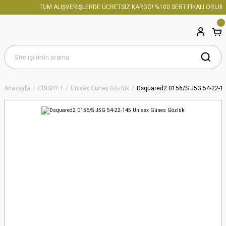
TÜM ALIŞVERİŞLERDE ÜCRETSİZ KARGO! %100 SERTİFİKALI ORİJİNA
Anasayfa
CİNSİYET
Unisex Güneş Gözlük
Dsquared2 0156/S J5G 54-22-14