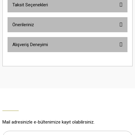
Taksit Seçenekleri
Yorum Yaz
Ürün hakkında henüz soru sorulmamış.
Önerileriniz
Soru Sor
Bu ürünün fiyat bilgisi, resim, ürün açıklamalarında ve diğer konularda
Alışveriş Deneyimi
yetersiz gördüğünüz noktaları öneri formunu kullanarak tarafımıza
iletebilirsiniz.
Görüş ve önerileriniz için teşekkür ederiz.
Çok güzel
M... K... | 02/01/2026
Ürün resmi kalitesiz, bozuk veya görüntülenemiyor.
Ürün açıklamasında eksik bilgiler bulunuyor.
Harika
Ürün bilgilerinde hatalar bulunuyor.
K... U... | 02/01/2026
Ürün fiyatı diğer sitelerden daha pahalı.
Bu ürüne benzer farklı alternatifler olmalı.
% 100 memnuniyet
Büşra Ziya | 29/12/2025
Mail adresinizle e-bültenimize kayıt olabilirsiniz.
% 100 özenli paketleme yaz