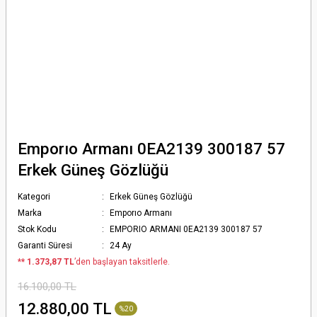
Emporıo Armanı 0EA2139 300187 57
Erkek Güneş Gözlüğü
Kategori
Erkek Güneş Gözlüğü
Marka
Emporıo Armanı
Stok Kodu
EMPORIO ARMANI 0EA2139 300187 57
Garanti Süresi
24 Ay
*
* 1.373,87 TL
’den başlayan taksitlerle.
16.100,00 TL
12.880,00 TL
%20