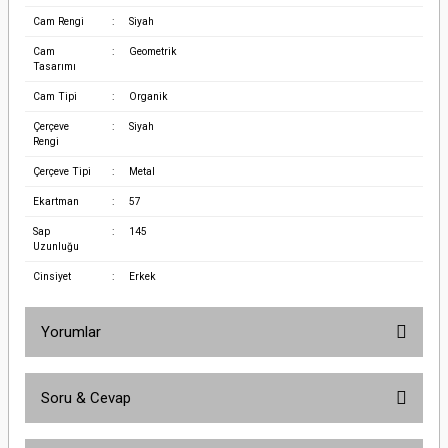
Cam Rengi
:
Siyah
Cam
:
Geometrik
Tasarımı
Cam Tipi
:
Organik
Çerçeve
:
Siyah
Rengi
Çerçeve Tipi
:
Metal
Ekartman
:
57
Sap
:
145
Uzunluğu
Cinsiyet
:
Erkek
Yorumlar
Soru & Cevap
Bu ürüne ilk yorumu siz yapın!