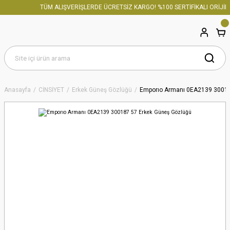
TÜM ALIŞVERİŞLERDE ÜCRETSİZ KARGO! %100 SERTİFİKALI ORİJİNA
Anasayfa
CİNSİYET
Erkek Güneş Gözlüğü
Emporıo Armanı 0EA2139 30018