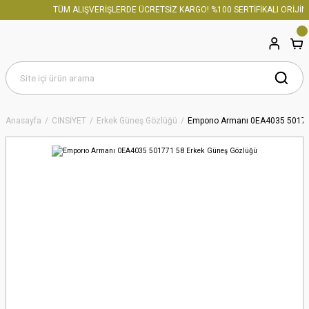
TÜM ALIŞVERİŞLERDE ÜCRETSİZ KARGO! %100 SERTİFİKALI ORİJİNA
Anasayfa
CİNSİYET
Erkek Güneş Gözlüğü
Emporıo Armanı 0EA4035 50177