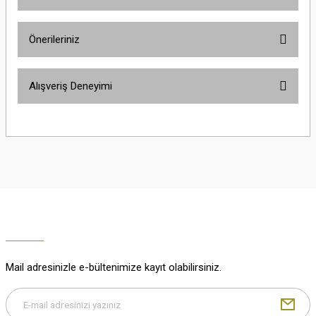
Ürün hakkında henüz soru sorulmamış.
Önerileriniz
Soru Sor
Bu ürünün fiyat bilgisi, resim, ürün açıklamalarında ve diğer konularda
Alışveriş Deneyimi
yetersiz gördüğünüz noktaları öneri formunu kullanarak tarafımıza
iletebilirsiniz.
Görüş ve önerileriniz için teşekkür ederiz.
Çok güzel
M... K... | 02/01/2026
Ürün resmi kalitesiz, bozuk veya görüntülenemiyor.
Ürün açıklamasında eksik bilgiler bulunuyor.
Harika
Ürün bilgilerinde hatalar bulunuyor.
K... U... | 02/01/2026
Ürün fiyatı diğer sitelerden daha pahalı.
Bu ürüne benzer farklı alternatifler olmalı.
% 100 memnuniyet
Büşra Ziya | 29/12/2025
Mail adresinizle e-bültenimize kayıt olabilirsiniz.
% 100 özenli paketleme yaz
M... K... | 29/12/2025