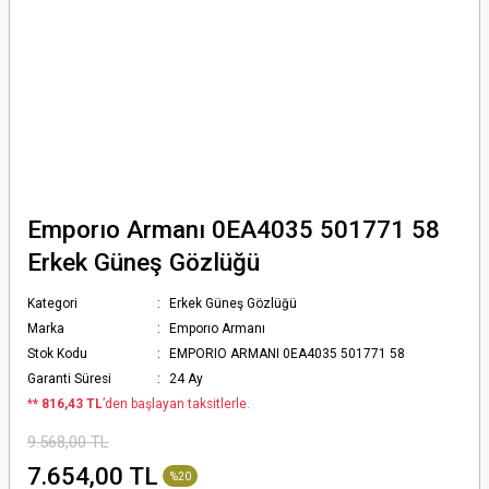
Emporıo Armanı 0EA4035 501771 58
Erkek Güneş Gözlüğü
Kategori
Erkek Güneş Gözlüğü
Marka
Emporıo Armanı
Stok Kodu
EMPORIO ARMANI 0EA4035 501771 58
Garanti Süresi
24 Ay
*
* 816,43 TL
’den başlayan taksitlerle.
9.568,00 TL
7.654,00 TL
%20