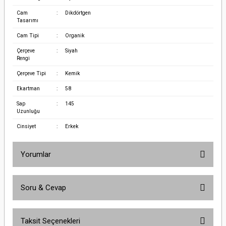
Cam
:
Dikdörtgen
Tasarımı
Cam Tipi
:
Organik
Çerçeve
:
Siyah
Rengi
Çerçeve Tipi
:
Kemik
Ekartman
:
58
Sap
:
145
Uzunluğu
Cinsiyet
:
Erkek
Yorumlar
Soru & Cevap
Bu ürüne ilk yorumu siz yapın!
Taksit Seçenekleri
Yorum Yaz