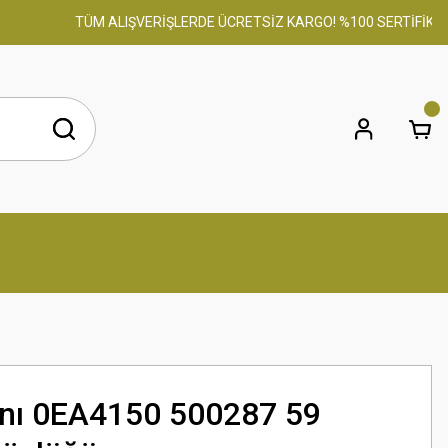
TÜM ALIŞVERİŞLERDE ÜCRETSİZ KARGO! %100 SERTİFİKALI OR
nı 0EA4150 500287 59