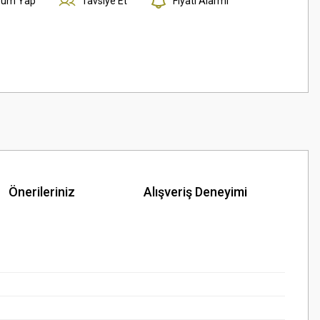
rum Yap
Tavsiye Et
Fiyatı Alarmı
Önerileriniz
Alışveriş Deneyimi