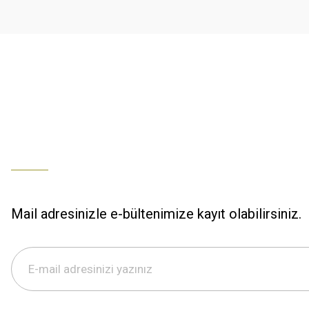
Ürün fiyatı diğer sitelerden daha pahalı.
% 100 memnuniyet
Bu ürüne benzer farklı alternatifler olmalı.
Büşra Ziya | 29/12/2025
% 100 özenli paketleme yaz
M... K... | 29/12/2025
S... M... | 29/12/2025
ÖZENLİ PAKETLEME HIZLI KARGO
K... A... | 29/12/2025
Mail adresinizle e-bültenimize kayıt olabilirsiniz.
Hızlı kargo özenli paketleme
S... M... | 29/12/2025
%100 güvenilir,hızlı kargo