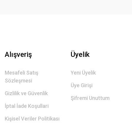
Alışveriş
Üyelik
Mesafeli Satış
Yeni Üyelik
Sözleşmesi
Üye Girişi
Gizlilik ve Güvenlik
Şifremi Unuttum
İptal İade Koşullari
Kişisel Veriler Politikası