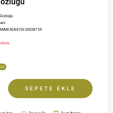
Gözlüğü
 Gözlüğü
anı
MANI 0EA4150 500287 59
tlerle.
%20
SEPETE EKLE