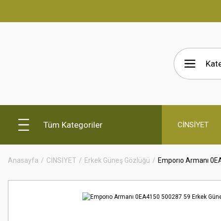
Tüm Kategoriler
CİNSİYET
Anasayfa
CİNSİYET
Erkek Güneş Gözlüğü
Emporıo Armanı 0E