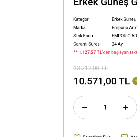
Erkek Güneş 
Kategori
Erkek Güneş
Marka
Emporıo Arm
Stok Kodu
EMPORIO AR
Garanti Süresi
24 Ay
*
* 1.127,57 TL
’den başlayan taksi
13.212,00 TL
10.571,00 TL