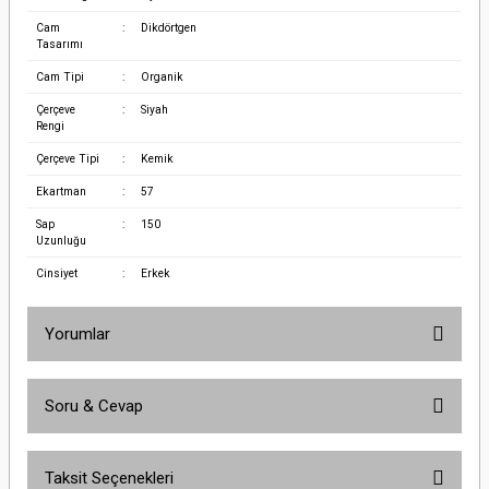
Cam
:
Dikdörtgen
Tasarımı
Cam Tipi
:
Organik
Çerçeve
:
Siyah
Rengi
Çerçeve Tipi
:
Kemik
Ekartman
:
57
Sap
:
150
Uzunluğu
Cinsiyet
:
Erkek
Yorumlar
Soru & Cevap
Bu ürüne ilk yorumu siz yapın!
Taksit Seçenekleri
Yorum Yaz