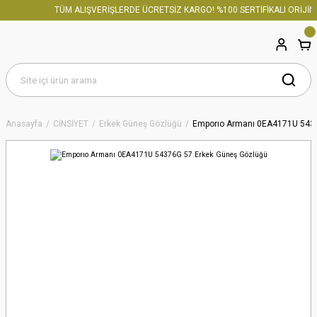
TÜM ALIŞVERİŞLERDE ÜCRETSİZ KARGO! %100 SERTİFİKALI ORİJİNA
Anasayfa
CİNSİYET
Erkek Güneş Gözlüğü
Emporıo Armanı 0EA4171U 5437