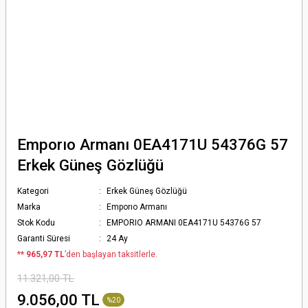
Emporıo Armanı 0EA4171U 54376G 57
Erkek Güneş Gözlüğü
Kategori
Erkek Güneş Gözlüğü
Marka
Emporıo Armanı
Stok Kodu
EMPORIO ARMANI 0EA4171U 54376G 57
Garanti Süresi
24 Ay
*
* 965,97 TL
’den başlayan taksitlerle.
11.321,00 TL
9.056,00 TL
%20