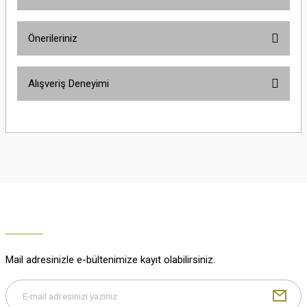
Ürün hakkında henüz soru sorulmamış.
Önerileriniz
Soru Sor
Bu ürünün fiyat bilgisi, resim, ürün açıklamalarında ve diğer konularda
Alışveriş Deneyimi
yetersiz gördüğünüz noktaları öneri formunu kullanarak tarafımıza
iletebilirsiniz.
Görüş ve önerileriniz için teşekkür ederiz.
Çok güzel
M... K... | 02/01/2026
Ürün resmi kalitesiz, bozuk veya görüntülenemiyor.
Ürün açıklamasında eksik bilgiler bulunuyor.
Harika
Ürün bilgilerinde hatalar bulunuyor.
K... U... | 02/01/2026
Ürün fiyatı diğer sitelerden daha pahalı.
Bu ürüne benzer farklı alternatifler olmalı.
% 100 memnuniyet
Büşra Ziya | 29/12/2025
Mail adresinizle e-bültenimize kayıt olabilirsiniz.
% 100 özenli paketleme yaz
M... K... | 29/12/2025