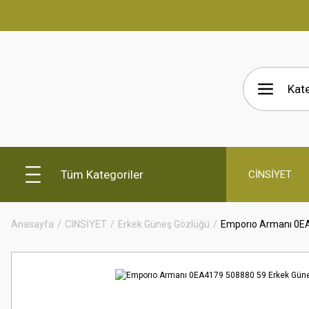
Tüm Kategoriler
CİNSİYET
Anasayfa
CİNSİYET
Erkek Güneş Gözlüğü
Emporıo Armanı 0E