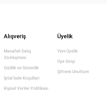
Alışveriş
Üyelik
Mesafeli Satış
Yeni Üyelik
Sözleşmesi
Üye Girişi
Gizlilik ve Güvenlik
Şifremi Unuttum
İptal İade Koşullari
Kişisel Veriler Politikası