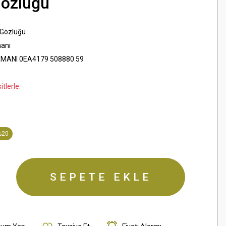
Gözlüğü
 Gözlüğü
anı
MANI 0EA4179 508880 59
tlerle.
%20
SEPETE EKLE