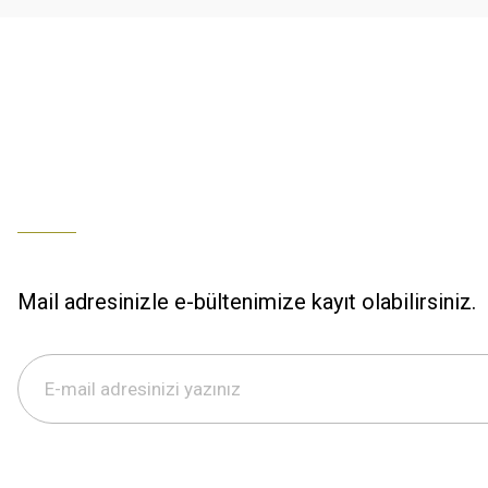
Bu ürüne benzer farklı alternatifler olmalı.
Büşra Ziya | 29/12/2025
% 100 özenli paketleme yaz
M... K... | 29/12/2025
S... M... | 29/12/2025
ÖZENLİ PAKETLEME HIZLI KARGO
K... A... | 29/12/2025
Mail adresinizle e-bültenimize kayıt olabilirsiniz.
Hızlı kargo özenli paketleme
S... M... | 29/12/2025
%100 güvenilir,hızlı kargo
Büşra Ziya | 29/12/2025