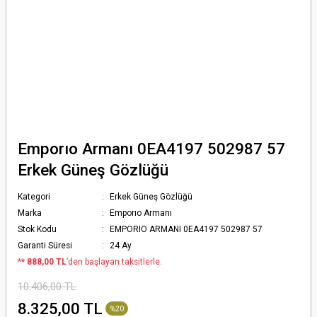
Emporıo Armanı 0EA4197 502987 57
Erkek Güneş Gözlüğü
Kategori
Erkek Güneş Gözlüğü
Marka
Emporıo Armanı
Stok Kodu
EMPORIO ARMANI 0EA4197 502987 57
Garanti Süresi
24 Ay
*
* 888,00 TL
’den başlayan taksitlerle.
10.406,00 TL
8.325,00 TL
%20