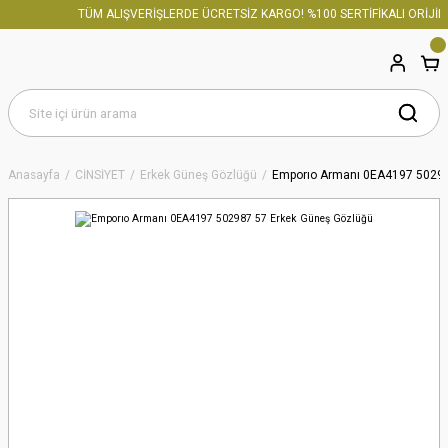
TÜM ALIŞVERİŞLERDE ÜCRETSİZ KARGO! %100 SERTİFİKALI ORİJİNA
Anasayfa
CİNSİYET
Erkek Güneş Gözlüğü
Emporıo Armanı 0EA4197 50298