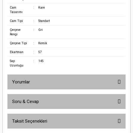
Cam
:
Kare
Tasarımı
Cam Tipi
:
Standart
Çerçeve
:
Gri
Rengi
Çerçeve Tipi
:
Kemik
Ekartman
:
57
Sap
:
145
Uzunluğu
Yorumlar
Soru & Cevap
Bu ürüne ilk yorumu siz yapın!
Taksit Seçenekleri
Yorum Yaz
Ürün hakkında henüz soru sorulmamış.