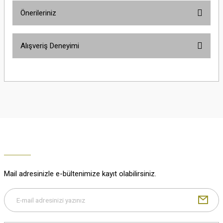
Önerileriniz
Soru Sor
Bu ürünün fiyat bilgisi, resim, ürün açıklamalarında ve diğer konularda
Alışveriş Deneyimi
yetersiz gördüğünüz noktaları öneri formunu kullanarak tarafımıza
iletebilirsiniz.
Görüş ve önerileriniz için teşekkür ederiz.
Çok güzel
M... K... | 02/01/2026
Ürün resmi kalitesiz, bozuk veya görüntülenemiyor.
Ürün açıklamasında eksik bilgiler bulunuyor.
Harika
Ürün bilgilerinde hatalar bulunuyor.
K... U... | 02/01/2026
Ürün fiyatı diğer sitelerden daha pahalı.
Bu ürüne benzer farklı alternatifler olmalı.
% 100 memnuniyet
Büşra Ziya | 29/12/2025
Mail adresinizle e-bültenimize kayıt olabilirsiniz.
% 100 özenli paketleme yaz
M... K... | 29/12/2025
Gönder