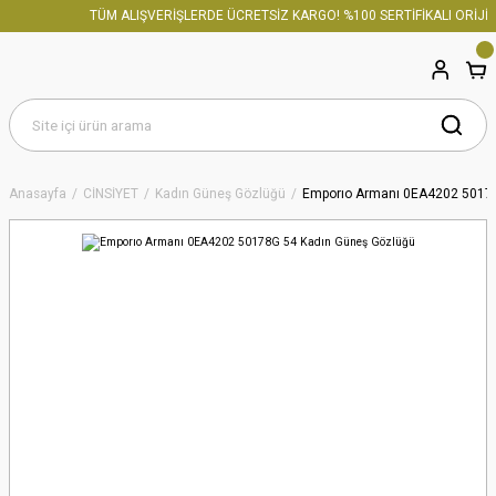
TÜM ALIŞVERİŞLERDE ÜCRETSİZ KARGO! %100 SERTİFİKALI ORİJİN
Anasayfa
CİNSİYET
Kadın Güneş Gözlüğü
Emporıo Armanı 0EA4202 50178