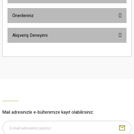
Ürün hakkında henüz soru sorulmamış.
Önerileriniz
Soru Sor
Bu ürünün fiyat bilgisi, resim, ürün açıklamalarında ve diğer konularda
Alışveriş Deneyimi
yetersiz gördüğünüz noktaları öneri formunu kullanarak tarafımıza
iletebilirsiniz.
Görüş ve önerileriniz için teşekkür ederiz.
Çok güzel
M... K... | 02/01/2026
Ürün resmi kalitesiz, bozuk veya görüntülenemiyor.
Ürün açıklamasında eksik bilgiler bulunuyor.
Harika
Ürün bilgilerinde hatalar bulunuyor.
K... U... | 02/01/2026
Ürün fiyatı diğer sitelerden daha pahalı.
Bu ürüne benzer farklı alternatifler olmalı.
% 100 memnuniyet
Büşra Ziya | 29/12/2025
Mail adresinizle e-bültenimize kayıt olabilirsiniz.
% 100 özenli paketleme yaz
M... K... | 29/12/2025