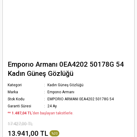
Emporıo Armanı 0EA4202 50178G 54
Kadın Güneş Gözlüğü
Kategori
Kadın Güneş Gözlüğü
Marka
Emporıo Armanı
Stok Kodu
EMPORIO ARMANI 0EA4202 50178G 54
Garanti Süresi
24 Ay
*
* 1.487,04 TL
’den başlayan taksitlerle.
17.427,00 TL
13.941,00 TL
%20