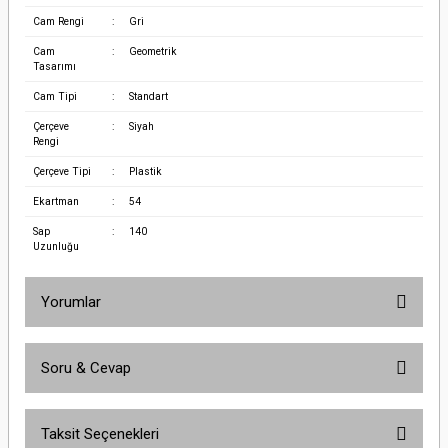
Cam Rengi
:
Gri
Cam
:
Geometrik
Tasarımı
Cam Tipi
:
Standart
Çerçeve
:
Siyah
Rengi
Çerçeve Tipi
:
Plastik
Ekartman
:
54
Sap
:
140
Uzunluğu
Yorumlar
Soru & Cevap
Bu ürüne ilk yorumu siz yapın!
Taksit Seçenekleri
Yorum Yaz