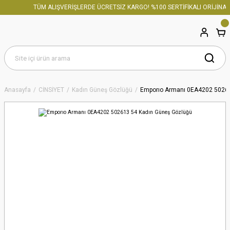
TÜM ALIŞVERİŞLERDE ÜCRETSİZ KARGO! %100 SERTİFİKALI ORİJİNAL 
Anasayfa
CİNSİYET
Kadın Güneş Gözlüğü
Emporıo Armanı 0EA4202 50261