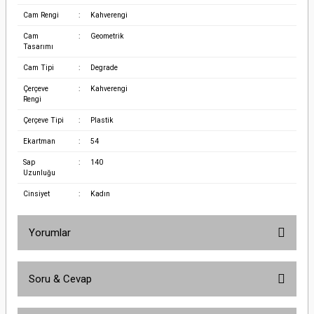
Cam Rengi
:
Kahverengi
Cam
:
Geometrik
Tasarımı
Cam Tipi
:
Degrade
Çerçeve
:
Kahverengi
Rengi
Çerçeve Tipi
:
Plastik
Ekartman
:
54
Sap
:
140
Uzunluğu
Cinsiyet
:
Kadın
Yorumlar
Soru & Cevap
Bu ürüne ilk yorumu siz yapın!