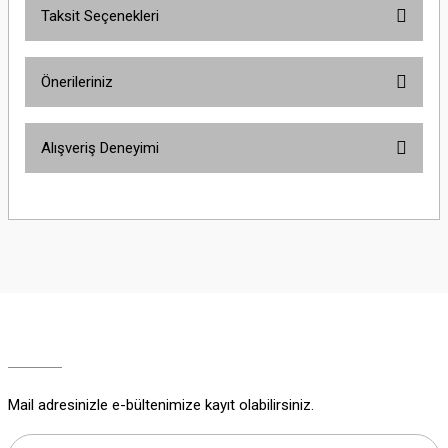
Taksit Seçenekleri
Yorum Yaz
Ürün hakkında henüz soru sorulmamış.
Önerileriniz
Soru Sor
Bu ürünün fiyat bilgisi, resim, ürün açıklamalarında ve diğer konularda
Alışveriş Deneyimi
yetersiz gördüğünüz noktaları öneri formunu kullanarak tarafımıza
iletebilirsiniz.
Görüş ve önerileriniz için teşekkür ederiz.
Çok güzel
M... K... | 02/01/2026
Ürün resmi kalitesiz, bozuk veya görüntülenemiyor.
Ürün açıklamasında eksik bilgiler bulunuyor.
Harika
Ürün bilgilerinde hatalar bulunuyor.
K... U... | 02/01/2026
Ürün fiyatı diğer sitelerden daha pahalı.
Bu ürüne benzer farklı alternatifler olmalı.
% 100 memnuniyet
Büşra Ziya | 29/12/2025
Mail adresinizle e-bültenimize kayıt olabilirsiniz.
% 100 özenli paketleme yaz