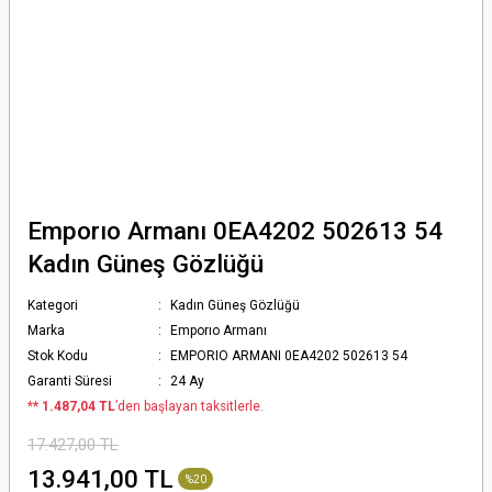
Emporıo Armanı 0EA4202 502613 54
Kadın Güneş Gözlüğü
Kategori
Kadın Güneş Gözlüğü
Marka
Emporıo Armanı
Stok Kodu
EMPORIO ARMANI 0EA4202 502613 54
Garanti Süresi
24 Ay
*
* 1.487,04 TL
’den başlayan taksitlerle.
17.427,00 TL
13.941,00 TL
%20