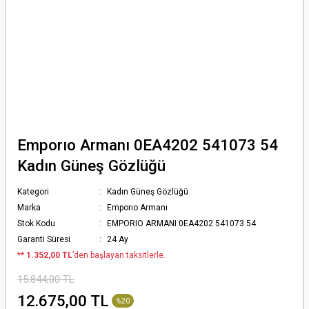
Emporıo Armanı 0EA4202 541073 54
Kadın Güneş Gözlüğü
Kategori
Kadın Güneş Gözlüğü
Marka
Emporıo Armanı
Stok Kodu
EMPORIO ARMANI 0EA4202 541073 54
Garanti Süresi
24 Ay
*
* 1.352,00 TL
’den başlayan taksitlerle.
15.844,00 TL
12.675,00 TL
%20