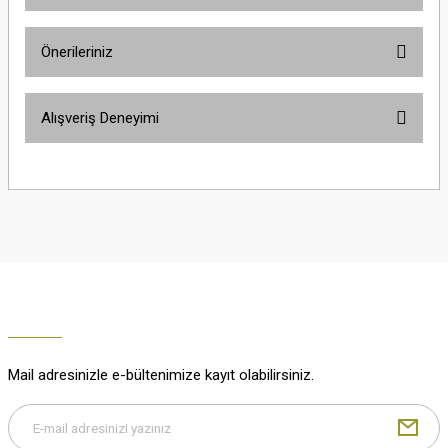
Ürün hakkında henüz soru sorulmamış.
Önerileriniz
Soru Sor
Bu ürünün fiyat bilgisi, resim, ürün açıklamalarında ve diğer konularda
Alışveriş Deneyimi
yetersiz gördüğünüz noktaları öneri formunu kullanarak tarafımıza
iletebilirsiniz.
Görüş ve önerileriniz için teşekkür ederiz.
Çok güzel
M... K... | 02/01/2026
Ürün resmi kalitesiz, bozuk veya görüntülenemiyor.
Ürün açıklamasında eksik bilgiler bulunuyor.
Harika
Ürün bilgilerinde hatalar bulunuyor.
K... U... | 02/01/2026
Ürün fiyatı diğer sitelerden daha pahalı.
Bu ürüne benzer farklı alternatifler olmalı.
% 100 memnuniyet
Büşra Ziya | 29/12/2025
Mail adresinizle e-bültenimize kayıt olabilirsiniz.
% 100 özenli paketleme yaz
M... K... | 29/12/2025