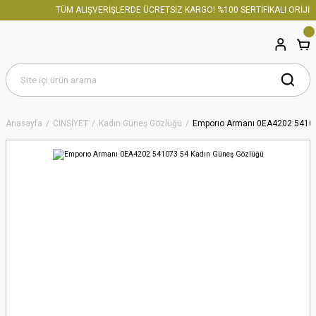
TÜM ALIŞVERİŞLERDE ÜCRETSİZ KARGO! %100 SERTİFİKALI ORİJİNA
Anasayfa
CİNSİYET
Kadın Güneş Gözlüğü
Emporıo Armanı 0EA4202 54107