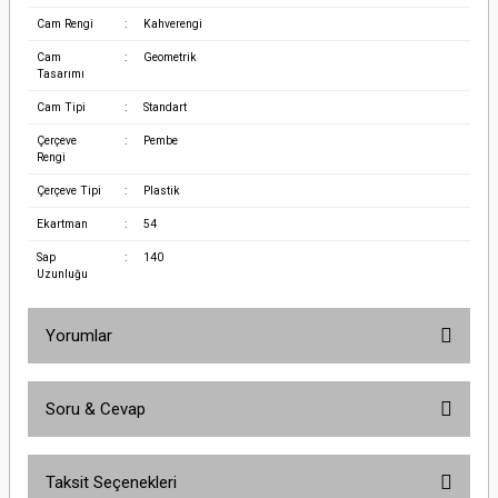
Cam Rengi
:
Kahverengi
Cam
:
Geometrik
Tasarımı
Cam Tipi
:
Standart
Çerçeve
:
Pembe
Rengi
Çerçeve Tipi
:
Plastik
Ekartman
:
54
Sap
:
140
Uzunluğu
Yorumlar
Soru & Cevap
Bu ürüne ilk yorumu siz yapın!
Taksit Seçenekleri
Yorum Yaz